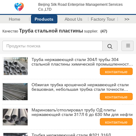
Beijing Silk Road Enterprise Management Services
Co.,LTD
Home
Products
About Us
Factory Tour
>>
Труба стальной пластины
Качество
supplier.
(47)
Труба нержавеющей стали 304Л трубы 304
стальной пластины химической промышленности
безшовная
контактные
данные
Обжигая трубка крошечной нержавеющей стали
безшовная, небольшая трубка стали точности
размера
контактные
данные
Мариновать/отполировал трубу ОД плиты
нержавеющей стали 317Л 6 до 630 Мм для нефти
контактные
данные
Трубка нержавеющей стали Ф321 316Л