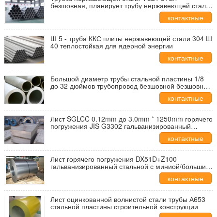
безшовная, планирует трубу нержавеющей стали
80
контактные
данные
Ш 5 - труба ККС плиты нержавеющей стали 304 Ш
40 теплостойкая для ядерной энергии
контактные
данные
Большой диаметр трубы стальной пластины 1/8
до 32 дюймов трубопровод безшовной безшовный
механический
контактные
данные
Лист SGLCC 0.12mm до 3.0mm * 1250mm горячего
погружения JIS G3302 гальванизированный
стальной
контактные
данные
Лист горячего погружения DX51D+Z100
гальванизированный стальной с миниой/большим/
нул блесточками подгонял ширину
контактные
данные
Лист оцинкованной волнистой стали трубы А653
стальной пластины строительной конструкции