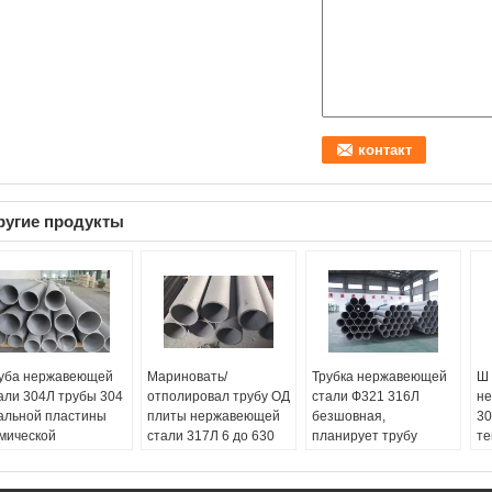
ругие продукты
уба нержавеющей
Мариновать/
Трубка нержавеющей
Ш 
али 304Л трубы 304
отполировал трубу ОД
стали Ф321 316Л
не
альной пластины
плиты нержавеющей
безшовная,
30
мической
стали 317Л 6 до 630
планирует трубу
те
омышленности
Мм для нефти
нержавеющей стали
яд
зшовная
Название продукта:
80
На