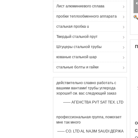
Лист алюминиевого сплава
пробки теплообменного аппарата
стальная пробка u
Твердый стальной прут
П
Штуцеры стальной трубы
кованые стальной шар
стальные болты и гайки
действительно славно работать с
вашими вантами! трубы углерода
хороши!! см. вас следующий заказ
—— АГЕНСТВА PVT SAT TEX. LTD
профессиональная группа, помогает
мне так много
О
С
—— CO. LTD AL NAJIM SAUDI ДЕРЖА