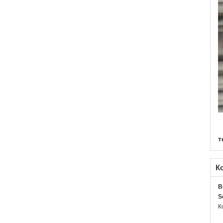
т
К
B
S
К