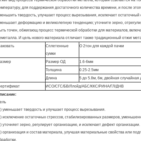
тжиг вид процесса термической обработки металла, который ссылается на т
емпературу, для поддержания достаточного количества времени, и после этог
меньшить твердость, улучшает процесс вырезывания, исключает остаточный 
меньшает деформацию и великолепную тенденцию; уточните зерно, отрегулиру
ыть точен, обжигающ процесс термической обработки для материалов, вклю
еметалла. И цель нового материала отличает также традиционный отжиг мет
аковать
Сплетенные
О 2тон для каждой пачки
сумки
азмер
Размер ОД
1.6-6мм
Толщина
0.25-2.5мм
Длина
5 до 5.8м, 6м, двойная случайная
ертификат
ИСО/СГС/БВ/Ллойд/АБС/ККС/РИНА/ГЛ/ДНВ
писание:
ель
1) уменьшает твердость и улучшает процесс вырезывания.
2) исключение остаточных стрессов, стабилизированных размеров, уменьшен
3) уточняет зерно, регулирует организацию, и исключает дефект организации.
4) организация и состав материала, улучшая материальные свойства или по
бработки.