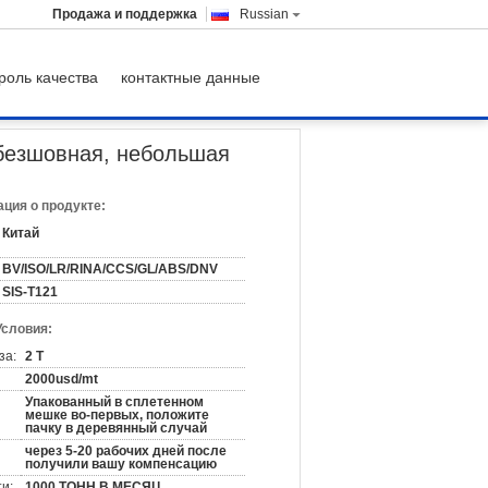
Продажа и поддержка
Russian
роль качества
контактные данные
небольшая трубка стали точности размера
безшовная, небольшая
ция о продукте:
Китай
BV/ISO/LR/RINA/CCS/GL/ABS/DNV
SIS-T121
Условия:
за:
2 Т
2000usd/mt
Упакованный в сплетенном
мешке во-первых, положите
пачку в деревянный случай
через 5-20 рабочих дней после
получили вашу компенсацию
и:
1000 ТОНН В МЕСЯЦ