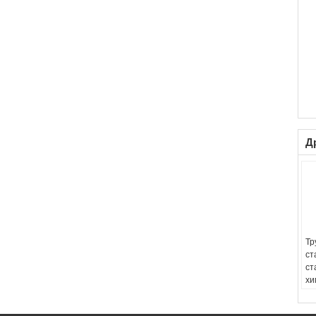
Д
Тр
ст
ст
хи
пр
бе