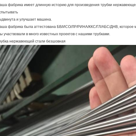
аша фабрика имеет длинную историю для произведения трубки нержавеющей
спытывать
ыдвинута и улучшает машина.
аша фабрика была аттестована БВ/ИСО/ЛР/РИНА/ККС/ГЛ/АБС/ДНВ, которое м
ы участвовали в много известных проектов с нашими трубками.
рубка нержавеющей стали безшовная