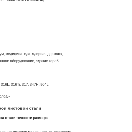
ум, медицина, еда, ядерная держава,
инное оборудование, здание кораб
 316L, 316Ti, 317, 347H, 904L
олод -
ной листовой стали
ка стали точности размера