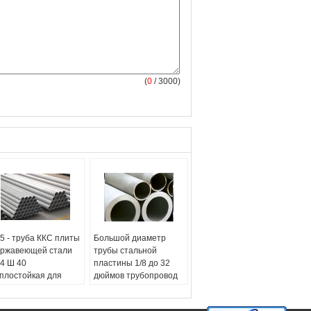
(
0
/ 3000)
5 - труба ККС плиты
Большой диаметр
ржавеющей стали
трубы стальной
4 Ш 40
пластины 1/8 до 32
плостойкая для
дюймов трубопровод
ерной энергии
безшовной
звание продукта:
безшовный