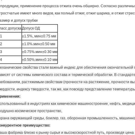
 продукции, применение процесса отжига очень обширно. Согласно различны
тростчатые имеют много видов, как полный отжиг, отжиг шарика, и отжиг стрес
азмер и допуск трубки
ласс допуска
Допуск ОД
1
±1.5%, мин±0.75 мм
2
±1.0%.мин±0.50 мм
3
±0.75%.мин±0.30 мм
4
±0.50%.мин±0.10 мм
еханические свойства стали важный индекс для обеспечения окончательной п
ависят от системы химического состава и термической обработки. В стандарт
ребованиям, растяжимым свойствам (прочности на растяжение, прочности вых
вердости, индексу твердости, так же, как повсюду представлению температур
рименения:
спользованный в индустриях как химическое машиностроение, нефть, медицин
оздушно-космическое пространство,
храна окружающей среды, боилер, газ, оборонная промышленность, машинное
онкурентное преимущество:
аша фабрика близко к рынку сырья и высокоскоростной путь, производя цена 