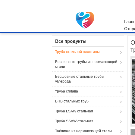
Глав
Отпр
Главная страница
Продукция
Труба стал
Все продукты
О
т
Труба стальной пластины
Бесшовные трубы из нержавеющей
стали
Бесшовные стальные трубы
углерода
труба сплава
ВПВ стальных труб
Труба LSAW стальная
Труба SSAW стальная
Табличка из нержавеющей стали