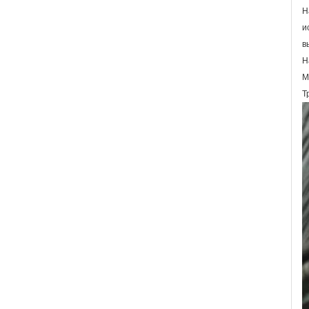
Н
и
в
Н
М
Т