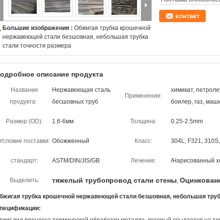
контакт
Большие изображения :
Обжигая трубка крошечной
нержавеющей стали безшовная, небольшая трубка
стали точности размера
одробное описание продукта
Название
Нержавеющая сталь
химикат, петроле
Применение:
продукта:
бесшовных труб
боилер, газ, маш
Размер (OD):
1.6-6мм
Толщина:
0.25-2.5mm
Условие поставки:
Обожженный
Класс:
304L, F321, 310S,
стандарт:
ASTM/DIN/JIS/GB
Лечение:
/Нарисованный х
тяжелый трубопровод стали стены
Оцинкован
Выделить:
,
бжигая трубка крошечной нержавеющей стали безшовная, небольшая труб
пецификации: