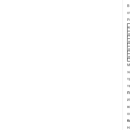
В
о
Р
к
Д
Д
Д
Д
М
з
т
т
П
И
в
о
К
Н