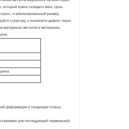
опление металла медленное на некоторую
о, который нужно охладить вниз. Цель
стресс, стабилизированный размер,
йте структуру, и исключите дефект ткани.
чая материалы металла и материалы
алла.
 длина
ной деформации и тенденции отказа;
дготавливая для последующей термической