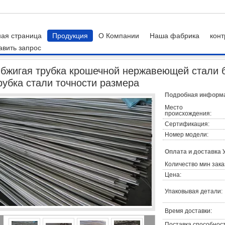
ная страница
Продукция
О Компании
Наша фабрика
конт
авить запрос
ьной пластины
Обжигая трубка крошечной нержавеющей стали безшовная, 
бжигая трубка крошечной нержавеющей стали 
рубка стали точности размера
Подробная информа
Место
происхождения:
Сертификация:
Номер модели:
Оплата и доставка 
Количество мин зака
Цена:
Упаковывая детали:
Время доставки:
Поставка способност