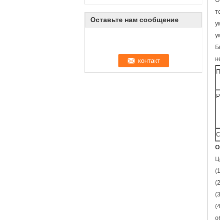
О
т
Оставьте нам сообщение
у
у
Б
н
П
Р
С
О
Ц
(
(
(
(
о