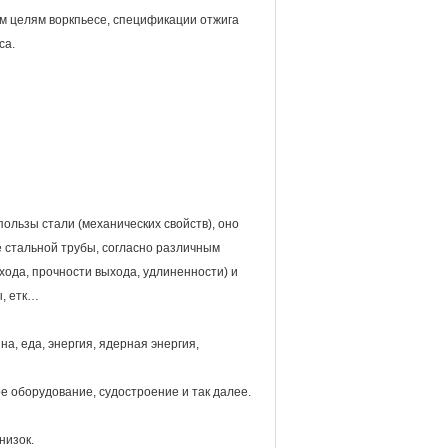
м целям воркпьесе, спецификации отжига
са.
ользы стали (механических свойств), оно
е стальной трубы, согласно различным
ода, прочности выхода, удлиненности) и
ы, етк…
а, еда, энергия, ядерная энергия,
 оборудование, судостроение и так далее.
низок.