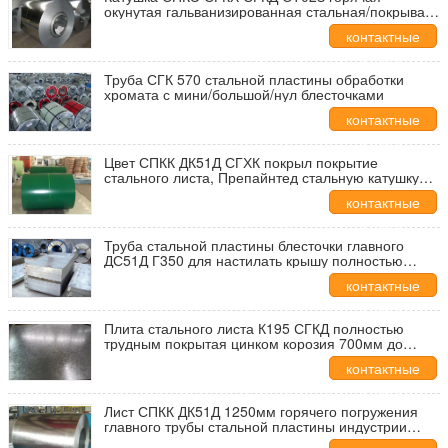
окунутая гальванизированная стальная/покрывать
для рекламы
контактные
данные
Труба СГК 570 стальной пластины обработки
хромата с мини/большой/нул блесточками
контактные
данные
Цвет СПКК ДК51Д СГХК покрыл покрытие
стального листа, Препайнтед стальную катушку
для настилать крышу
контактные
данные
Труба стальной пластины блесточки главного
ДС51Д Г350 для настилать крышу полностью
трудное К195
контактные
данные
Плита стального листа К195 СГКД полностью
трудным покрытая цинком корозия 700мм до
1500мм анти-
контактные
данные
Лист СПКК ДК51Д 1250мм горячего погружения
главного трубы стальной пластины индустрии
гальванизированный стальной