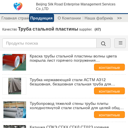
Beijing Silk Road Enterprise Management Services
Co.,LTD
Главная страница
Продукция
О Компании
Наша фабрика
>>
Труба стальной пластины
Качество
supplier.
(47)
Краска трубы стальной пластины волны цвета
покрыла лист горячего погружения
гальванизированный стальной
контактные
данные
Трубка нержавеющей стали АСТМ А312
безшовная, безшовная стальная труба для
химического машиностроения
контактные
данные
Трубопровод тяжелой стены трубы плиты
холоднотянутой стали стальной для целей общего
машиностроения
контактные
данные
Катушка СПКЭ СГКХ СГКД СТ02З горячая