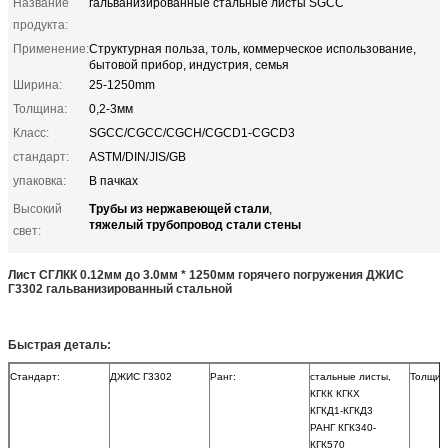
Название
гальванизированные стальные листы SGCC
продукта:
Применение:
Структурная польза, толь, коммерческое использование,
бытовой прибор, индустрия, семья
Ширина:
25-1250mm
Толщина:
0,2-3мм
Класс:
SGCC/CGCC/CGCH/CGCD1-CGCD3
стандарт:
ASTM/DIN/JIS/GB
упаковка:
В пачках
Трубы из нержавеющей стали
Высокий
,
тяжелый трубопровод стали стены
свет:
Лист СГЛКК 0.12мм до 3.0мм * 1250мм горячего погружения ДЖИС
Г3302 гальванизированный стальной
Быстрая деталь:
Стандарт:
ДЖИС Г3302
Ранг:
стальные листы,
Толщин
КГКК КГКХ
КГКД1-КГКД3
РАНГ КГК340-
КГК570