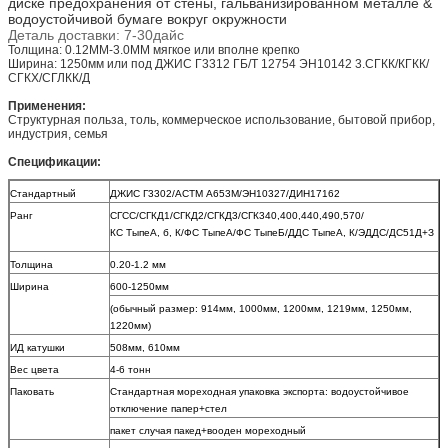
диске предохранения от стены, гальванизированном металле &
водоустойчивой бумаге вокруг окружности
Деталь доставки: 7-30дайс
Толщина: 0.12ММ-3.0ММ мягкое или вполне крепко
Ширина: 1250мм или под ДЖИС Г3312 ГБ/Т 12754 ЭН10142 3.СГКК/КГКК/
СГКХ/СГЛКК/Д
Применения:
Структурная польза, толь, коммерческое использование, бытовой прибор,
индустрия, семья
Спецификации:
Стандартный
ДЖИС Г3302/АСТМ А653М/ЭН10327/ДИН17162
Ранг
СГСС/СГКД1/СГКД2/СГКД3/СГК340,400,440,490,570/
КС ТыпеА, б, К/ФС ТыпеА/ФС ТыпеБ/ДДС ТыпеА, К/ЭДДС/ДС51Д+З
Толщина
0.20-1.2 мм
Ширина
600-1250мм
(обычный размер: 914мм, 1000мм, 1200мм, 1219мм, 1250мм,
1220мм)
ИД катушки
508мм, 610мм
Вес цвета
4-6 тонн
Паковать
Стандартная мореходная упаковка экспорта: водоустойчивое
отключение папер+стел
пакет случая пакед+вооден мореходный