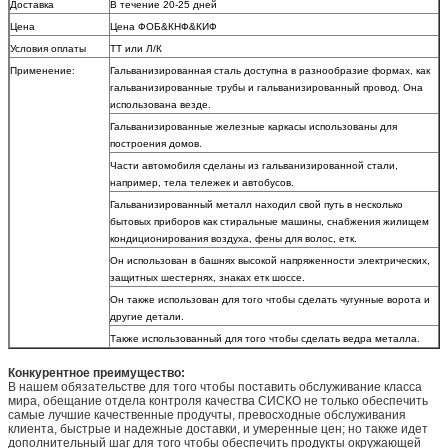
Доставка
В течение 20-25 дней
Цена
Цена ФОБ&КНФ&КИФ
Условия оплаты
ТТ или Л/К
Применение:
Гальванизированная сталь доступна в разнообразие формах, как
гальванизированные трубы и гальванизированный провод. Она
использована везде.
Гальванизированные железные каркасы использованы для
построения домов.
Части автомобиля сделаны из гальванизированной стали,
например, тела тележек и автобусов.
Гальванизированный металл находил свой путь в несколько
бытовых приборов как стиральные машины, снабжения жилищем
кондиционирования воздуха, фены для волос, етк.
Он использован в башнях высокой напряженности электрических,
защитных шестернях, знаках етк шоссе.
Он также использован для того чтобы сделать чугунные ворота и
другие детали.
Также использованный для того чтобы сделать ведра металла.
Конкурентное преимущество:
В нашем обязательстве для того чтобы поставить обслуживание класса
мира, обещание отдела контроля качества СИСКО не только обеспечить
самые лучшие качественные продучты, превосходные обслуживания
клиента, быстрые и надежные доставки, и умеренные цен; но также идет
дополнительный шаг для того чтобы обеспечить продукты окружающей