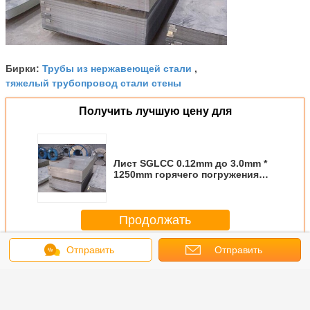
Трубы из нержавеющей стали
Бирки:
,
тяжелый трубопровод стали стены
Получить лучшую цену для
Лист SGLCC 0.12mm до 3.0mm *
1250mm горячего погружения
JIS G3302 гальванизированный
стальной
Продолжать
Отправить
Отправить
Труба стальной пластины
Больше
сообщение
запрос