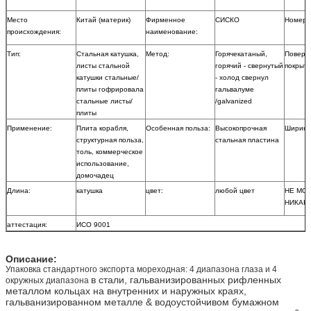
Место
Китай (материк)
Фирменное
СИСКО
Номер 
происхождения:
наименование:
Тип:
Стальная катушка,
Метод:
Горячекатаный,
Поверх
листы стальной
горячий - свернутый
покрыти
катушки стальные/
- холод свернул
плиты гофрировала
гальвалуме
стальные листы/
/galvanized
плиты
Применение:
Плита корабля,
Особенная польза:
Высокопрочная
Ширина
структурная польза,
стальная пластина
толь, коммерческое
использование,
домочадец
Длина:
катушка
цвет:
любой цвет
НЕ МО
НИКАК
аттестация:
ИСО 9001
Описание:
Упаковка стандартного экспорта мореходная: 4 диапазона глаза и 4
в стали, гальванизированных рифленных
окружных диапазона
металлом кольцах на внутренних и наружных краях,
гальванизированном металле & водоустойчивом бумажном