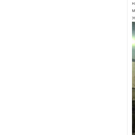
Н
М
У