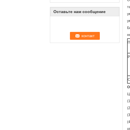
О
т
Оставьте нам сообщение
у
у
Б
н
П
Р
С
О
Ц
(
(
(
(
о