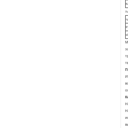
К
Х
т
К
≤
М
з
т
т
П
И
в
о
К
Н
Н
и
в