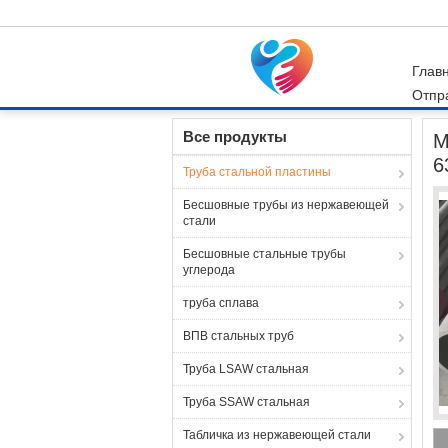
Глав
Отпр
Главная страница
Продукция
Труба стал
Все продукты
М
6
Труба стальной пластины
Бесшовные трубы из нержавеющей
стали
Бесшовные стальные трубы
углерода
труба сплава
ВПВ стальных труб
Труба LSAW стальная
Труба SSAW стальная
Табличка из нержавеющей стали