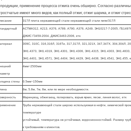
 продукции, применение процесса отжига очень обширно. Согласно различны
тростчатые имеют много видов, как полный отжиг, отжиг шарика, и отжиг стрес
писание
317Л плита нержавеющей стали нержавеющей стали пипе/317Л
тандартный
АСТМА312, А213, А376, А789, А790, А376, А249, ЭН10217-7-2005, ГБ1497
ДЖИС Г3459-2004, ДЖИС3463-2006, етк
атериал
309С, 310С, 316,316Л, 316Ти, 317,317Л, 321,321Х, 347,347Х, 304,304Л, 20
ЭН1.4373, ЭН1.4319, ЭН1.4301, ЭН1.4306, ЭН1.4315, ЭН1.4303, ЭН1.4833,
ЭН1.4401, ЭН1.4571, ЭН1.4404, ЭН1.4429, ЭН1.4438, ЭН1.4541, ЭН1.455, е
нешний
4мм~2500мм
иаметр
олщина стены
0.5мм~150мм
лина
6м, 5.8м, 7м, 8м, или по мере необходимости.
оверхность
Маринующ, обжигающ, полировать, взрыв ярких, песке, линия волос, етк
рименение
Труба нержавеющей стали широко используемая в нефти, химической пром
температуре
устойчивый, температура ов устойчивая, коррозионностойкий. Размер тру
к требованиям к клиентов.