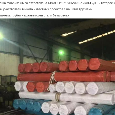
аша фабрика была аттестована БВ/ИСО/ЛР/РИНА/ККС/ГЛ/АБС/ДНВ, которое м
ы участвовали в много известных проектов с нашими трубками.
паковка трубки нержавеющей стали безшовная