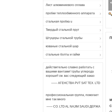
Лист алюминиевого сплава
пробки теплообменного аппарата
стальная пробка u
Твердый стальной прут
П
Штуцеры стальной трубы
кованые стальной шар
стальные болты и гайки
действительно славно работать с
вашими вантами! трубы углерода
хороши!! см. вас следующий заказ
—— АГЕНСТВА PVT SAT TEX. LTD
профессиональная группа, помогает
мне так много
М
С
—— CO. LTD AL NAJIM SAUDI ДЕРЖА