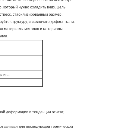
опление металла медленное на некоторую
о, который нужно охладить вниз. Цель
стресс, стабилизированный размер,
йте структуру, и исключите дефект ткани.
чая материалы металла и материалы
алла.
 длина
ной деформации и тенденции отказа;
дготавливая для последующей термической