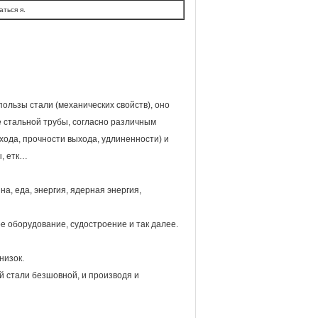
ться я.
ользы стали (механических свойств), оно
е стальной трубы, согласно различным
ода, прочности выхода, удлиненности) и
ы, етк…
а, еда, энергия, ядерная энергия,
 оборудование, судостроение и так далее.
низок.
 стали безшовной, и производя и