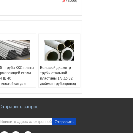
(
0
/ 3000)
5 - труба ККС плиты
Большой диаметр
ржавеющей стали
трубы стальной
4 Ш 40
пластины 1/8 до 32
плостойкая для
дюймов трубопровод
ерной энергии
безшовной
звание продукта:
безшовный
ржавеющая сталь
механический
сшовных труб
Название продукта:
Отправить запрос
рименение:
химикат,
Нержавеющая сталь
тролеум, медицина,
бесшовных труб
а, ядерная
Применение:
химикат,
Отправить
ржава, боилер, газ,
петролеум, медицина,
ашинное
еда, ядерная