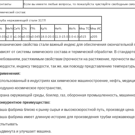
онтакты
Если вы имеете любые вопросы, то пожалуйста чувствуйте свободным связа
имический состав:
руба нержавеющей стали 317Л
%
Мн%
Си%
С%
П%
Кр%
Ни%
Мо%
Мпа ТС
Мпа ИС
0.03
≤2.0
≤1.00
≤0.03
≤0.045
18.0-20.0
11.0-15.0
3.0-4.0
≥515
≥205
еханические свойства стали важный индекс для обеспечения окончательной п
ависят от системы химического состава и термической обработки. В стандарт
ребованиям, растяжимым свойствам (прочности на растяжение, прочности вых
вердости, индексу твердости, так же, как повсюду представлению температур
рименения:
спользованный в индустриях как химическое машиностроение, нефть, медицин
оздушно-космическое пространство,
храна окружающей среды, боилер, газ, оборонная промышленность, машинное
онкурентное преимущество:
аша фабрика близко к рынку сырья и высокоскоростной путь, производя цена 
аша фабрика имеет длинную историю для произведения трубки нержавеющей
спытывать
ыдвинута и улучшает машина.