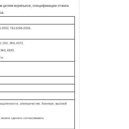
м целям воркпьесе, спецификации отжига
са.
6-2002, ГБ13296-2009,
1 202, ЭН1.4372,
 ЭН1.4845,
тк
ышленности, электричестве, боилере, высокой
б можно сделать согласовывать