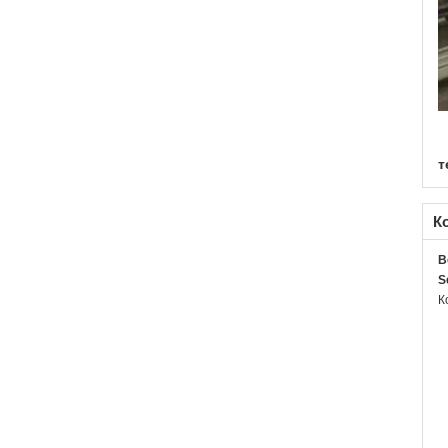
т
К
B
S
К