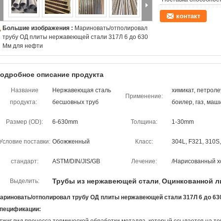
контакт
Большие изображения :
Мариновать/отполировал
трубу ОД плиты нержавеющей стали 317Л 6 до 630
Мм для нефти
одробное описание продукта
Название
Нержавеющая сталь
химикат, петроле
Применение:
продукта:
бесшовных труб
боилер, газ, маш
Размер (OD):
6-630mm
Толщина:
1-30mm
Условие поставки:
Обожженный
Класс:
304L, F321, 310S,
стандарт:
ASTM/DIN/JIS/GB
Лечение:
/Нарисованный х
Трубы из нержавеющей стали
Оцинкованной л
Выделить:
,
ариновать/отполировал трубу ОД плиты нержавеющей стали 317Л 6 до 63
пецификации: