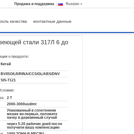
Продажа и поддержка
Russian
роль качества
контактные данные
и 317Л 6 до 630 Мм для нефти
веющей стали 317Л 6 до
ция о продукте:
Китай
BV/ISO/LR/RINA/CCS/GL/ABS/DNV
SIS-T121
Условия:
за:
2 Т
2000-3000usd/mt
Упакованный в сплетенном
мешке во-первых, положите
пачку в деревянный случай
через 5-20 рабочих дней после
получили вашу компенсацию
и:
1000 ТОНН В МЕСЯЦ