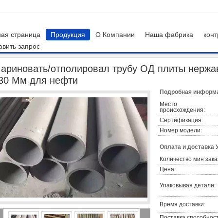
ная страница
Продукция
О Компании
Наша фабрика
конт
авить запрос
ьной пластины
Мариновать/отполировал трубу ОД плиты нержавеющей стал
ариновать/отполировал трубу ОД плиты нержа
30 Мм для нефти
Подробная информа
Место
происхождения:
Сертификация:
Номер модели:
Оплата и доставка 
Количество мин зака
Цена:
Упаковывая детали:
Время доставки:
Поставка способност