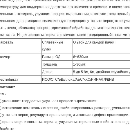
тжиг вид процесса термической обработки металла, который ссылается на т
емпературу, для поддержания достаточного количества времени, и после этог
меньшить твердость, улучшает процесс вырезывания, исключает остаточный 
меньшает деформацию и великолепную тенденцию; уточните зерно, отрегулиру
ыть точен, обжигающ процесс термической обработки для материалов, вклю
еметалла. И цель нового материала отличает также традиционный отжиг мет
аковать
Сплетенные
О 2тон для каждой пачки
сумки
азмер
Размер ОД
6~630мм
Толщина
1-30мм
Длина
5 до 5.8м, 6м, двойная случайная
ертификат
ИСО/СГС/БВ/Ллойд/АБС/ККС/РИНА/ГЛ/ДНВ
писание:
ель
1) уменьшает твердость и улучшает процесс вырезывания.
2) исключение остаточных стрессов, стабилизированных размеров, уменьшен
3) уточняет зерно, регулирует организацию, и исключает дефект организации.
4) организация и состав материала, улучшая материальные свойства или по
бработки.