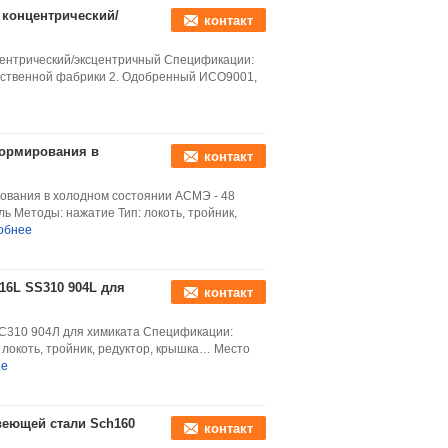
 концентрический/
контакт
ентрический/эксцентричный Спецификации:
обственной фабрики 2. Одобренный ИСО9001,
формирования в
контакт
вания в холодном состоянии АСМЭ - 48
 Методы: нажатие Тип: локоть, тройник,
обнее
16L SS310 904L для
контакт
С310 904Л для химиката Спецификации:
локоть, тройник, редуктор, крышка… Место
ее
веющей стали Sch160
контакт