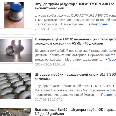
Штуцер трубы редуктор S160 ASTM16.9 A403 SS
ексцентрическый
Штуцер трубы редуктор С160 АСТМ16.9 А403 СС конц
1. Конкурентоспособная цена и качество от нашей с
КЭ, каждый год 3. Самое лучшее ...
Подробнее
2017-03-15 19:07:14
Штуцеры трубы OD1/2 нержавеющей стали де
холодном состоянии ASME - 48 дюймов
Штуцеры трубы ОД1/2 нержавеющей стали деформиро
дюймов Спецификации: Материал: Нержавеющая сталь
редуктор, крышка… Место происхождения: ...
Подр
2017-03-15 19:07:14
Штуцеры пробки нержавеющей стали B16.9 SS3
химиката
Штуцеры трубки нержавеющей стали Б16.9 СС316Л С
Материал: Нержавеющая сталь Методы: нажатие Тип: 
происхождения: Шаньдун, Китай (матер...
Подробн
2017-03-15 19:07:14
Выкованные Sch10 - Штуцеры трубы OD нержа
1/2 до 48 дюймов