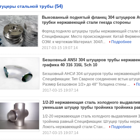
(54)
туцеры стальной трубы
Выкованный поднятый фланец 304 штуцеров А
трубки нержавеющей стали гнезда стороны
Форгед подняло штуцеры трубы нержавеющей стали с
Спецификации: Место происхождения: Китай Фирмен
ОЭМ. к чертежам Материал: 304Л...
Подробнее
2017-03-15 19:07:14
Безшовный ANSI 304 штуцеров трубы нержавею
графика 40 316 316L Sch 10
Безшовный АНСИ 304 штуцеров трубы нержавеющей с
Спецификации: Тип Сварное соединение встык штуце
Размер Безшовное 1/2» до 48" Толщина стены ...
П
2017-03-15 19:07:14
1/2-20 нержавеющая сталь холодного выдавли
уменьшая штуцер трубы тройника тройника р
1/2-20 нержавеющая сталь холодного выдавливания 
тройника равный Спецификации: Штуцер трубы нержа
Локоть нержавеющей стали Стан...
Подробнее
2017-03-15 19:07:14