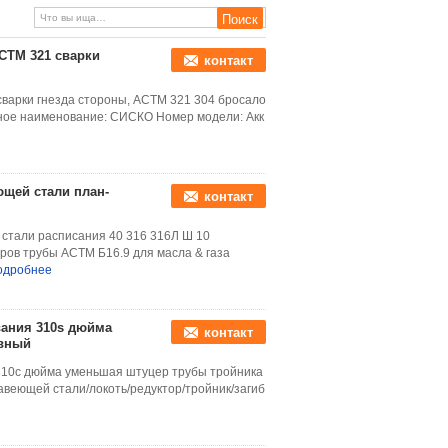
СТМ 321 сварки
контакт
варки гнезда стороны, АСТМ 321 304 бросало
ное наименование: СИСКО Номер модели: Акк
щей стали план-
контакт
тали расписания 40 316 316Л Ш 10
ров трубы АСТМ Б16.9 для масла & газа
одробнее
вания 310s дюйма
контакт
авный
310с дюйма уменьшая штуцер трубы тройника
веющей стали/локоть/редуктор/тройник/загиб