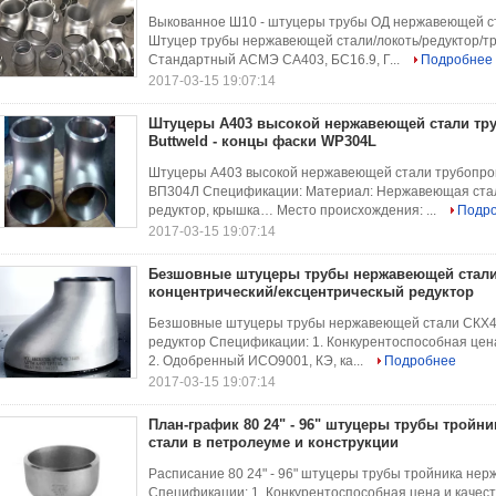
Выкованное Ш10 - штуцеры трубы ОД нержавеющей ст
Штуцер трубы нержавеющей стали/локоть/редуктор/т
Стандартный АСМЭ СА403, БС16.9, Г...
Подробнее
2017-03-15 19:07:14
Штуцеры A403 высокой нержавеющей стали тр
Buttweld - концы фаски WP304L
Штуцеры А403 высокой нержавеющей стали трубопров
ВП304Л Спецификации: Материал: Нержавеющая сталь 
редуктор, крышка… Место происхождения: ...
Подр
2017-03-15 19:07:14
Безшовные штуцеры трубы нержавеющей стали 
концентрический/ексцентрическый редуктор
Безшовные штуцеры трубы нержавеющей стали СКХ40 
редуктор Спецификации: 1. Конкурентоспособная цен
2. Одобренный ИСО9001, КЭ, ка...
Подробнее
2017-03-15 19:07:14
План-график 80 24" - 96" штуцеры трубы тройн
стали в петролеуме и конструкции
Расписание 80 24" - 96" штуцеры трубы тройника нер
Спецификации: 1. Конкурентоспособная цена и качест