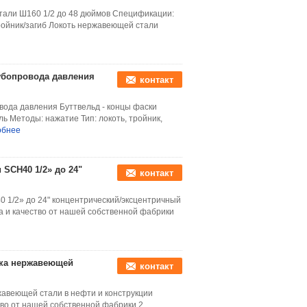
али Ш160 1/2 до 48 дюймов Спецификации:
ройник/загиб Локоть нержавеющей стали
убопровода давления
контакт
ода давления Буттвельд - концы фаски
Методы: нажатие Тип: локоть, тройник,
обнее
SCH40 1/2» до 24"
контакт
1/2» до 24" концентрический/эксцентричный
а и качество от нашей собственной фабрики
ика нержавеющей
контакт
жавеющей стали в нефти и конструкции
во от нашей собственной фабрики 2.