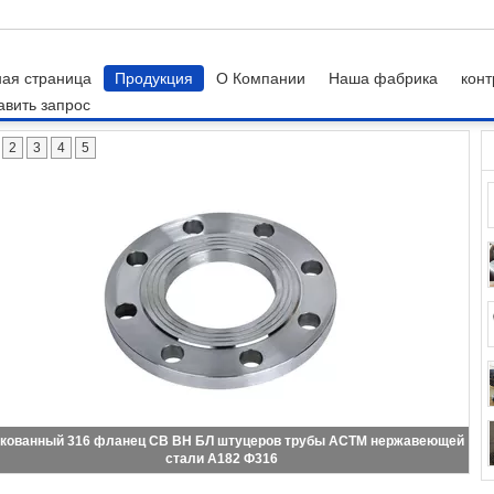
ная страница
Продукция
О Компании
Наша фабрика
конт
авить запрос
альной трубы
2
3
4
5
Штуцеры трубы Сс нефти, ОД штуцеры сварки трубки нержавеющей
стали 1/2 до 48 дюймов