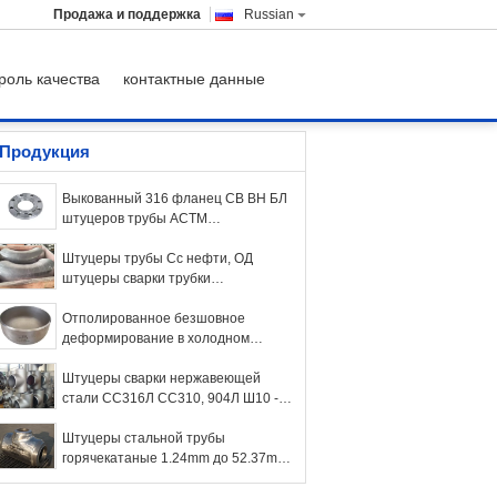
Продажа и поддержка
Russian
роль качества
контактные данные
Продукция
Выкованный 316 фланец СВ ВН БЛ
штуцеров трубы АСТМ
нержавеющей стали А182 Ф316
Штуцеры трубы Сс нефти, ОД
штуцеры сварки трубки
нержавеющей стали 1/2 до 48
дюймов
Отполированное безшовное
деформирование в холодном
состоянии 304 штуцеров трубы
нержавеющей стали для
Штуцеры сварки нержавеющей
промышленного
стали СС316Л СС310, 904Л Ш10 -
промышленные штуцеры трубы
Ш160
Штуцеры стальной трубы
горячекатаные 1.24mm до 52.37mm
план-графика 80 ASTM P5 P9 T11