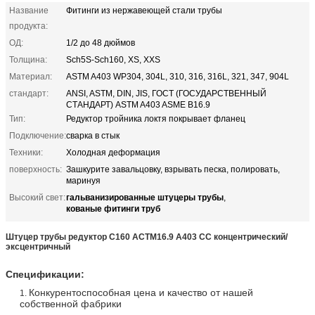
Название
Фитинги из нержавеющей стали трубы
продукта:
ОД:
1/2 до 48 дюймов
Толщина:
Sch5S-Sch160, XS, XXS
Материал:
ASTM A403 WP304, 304L, 310, 316, 316L, 321, 347, 904L
стандарт:
ANSI, ASTM, DIN, JIS, ГОСТ (ГОСУДАРСТВЕННЫЙ
СТАНДАРТ) ASTM A403 ASME B16.9
Тип:
Редуктор тройника локтя покрывает фланец
Подключение:
сварка в стык
Техники:
Холодная деформация
поверхность:
Зашкурите завальцовку, взрывать песка, полировать,
маринуя
гальванизированные штуцеры трубы
Высокий свет:
,
кованые фитинги труб
Штуцер трубы редуктор С160 АСТМ16.9 А403 СС концентрический/
эксцентричный
Спецификации:
Конкурентоспособная цена и качество от нашей
1.
собственной фабрики