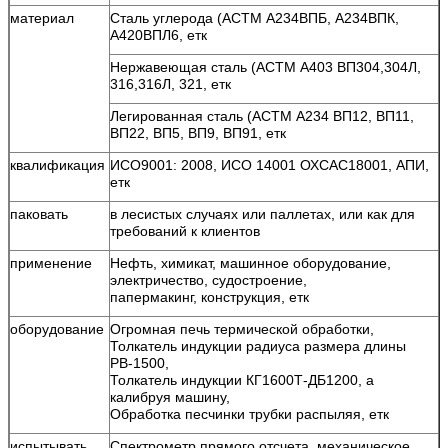
материал
Сталь углерода (АСТМ А234ВПБ, А234ВПК,
А420ВПЛ6, етк
Нержавеющая сталь (АСТМ А403 ВП304,304Л,
316,316Л, 321, етк
Легированная сталь (АСТМ А234 ВП12, ВП11,
ВП22, ВП5, ВП9, ВП91, етк
квалификация
ИСО9001: 2008, ИСО 14001 ОХСАС18001, АПИ,
етк
паковать
в лесистых случаях или паллетах, или как для
требований к клиентов
применение
Нефть, химикат, машинное оборудование,
электричество, судостроение,
папермакинг, конструкция, етк
оборудование
Огромная печь термической обработки,
Толкатель индукции радиуса размера длины
РВ-1500,
Толкатель индукции КГ1600Т-ДБ1200, а
калибруя машину,
Обработка песчинки трубки распыляя, етк
испытывать
Спектрометр прямого отсчета, механическое