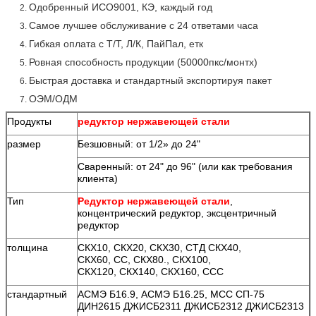
Одобренный ИСО9001, КЭ, каждый год
2.
Самое лучшее обслуживание с 24 ответами часа
3.
Гибкая оплата с Т/Т, Л/К, ПайПал, етк
4.
Ровная способность продукции (50000пкс/монтх)
5.
Быстрая доставка и стандартный экспортируя пакет
6.
ОЭМ/ОДМ
7.
Продукты
редуктор нержавеющей стали
размер
Безшовный: от 1/2» до 24"
Сваренный: от 24" до 96" (или как требования
клиента)
Тип
Редуктор нержавеющей стали
,
концентрический редуктор, эксцентричный
редуктор
толщина
СКХ10, СКХ20, СКХ30, СТД СКХ40,
СКХ60, СС, СКХ80., СКХ100,
СКХ120, СКХ140, СКХ160, ССС
стандартный
АСМЭ Б16.9, АСМЭ Б16.25, МСС СП-75
ДИН2615 ДЖИСБ2311 ДЖИСБ2312 ДЖИСБ2313