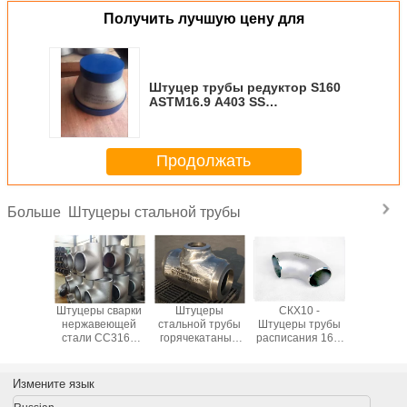
Получить лучшую цену для
Штуцер трубы редуктор S160
ASTM16.9 A403 SS
концентрический/
ексцентрическый
Продолжать
Штуцеры стальной трубы
Больше
ованное
Штуцеры сварки
Штуцеры
СКХ10 -
Выкованн
овное
нержавеющей
стальной трубы
Штуцеры трубы
фланец 
рование
стали СС316Л
горячекатаные
расписания 160,
БЛ шту
одном
СС310, 904Л
1.24mm до
равный тройник/
трубы 
нии 304
Ш10 -
52.37mm план-
уменьшенные
нержав
в трубы
промышленные
графика 80 ASTM
штуцеры трубы
стали А1
Измените язык
веющей
штуцеры трубы
P5 P9 T11
тройника
и для
Ш160
нержавеющие