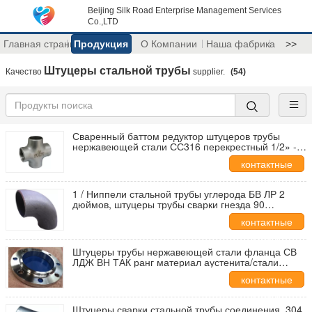
Beijing Silk Road Enterprise Management Services
Co.,LTD
Главная страница
Продукция
О Компании
Наша фабрика
>>
Штуцеры стальной трубы
Качество
supplier.
(54)
Сваренный баттом редуктор штуцеров трубы
нержавеющей стали СС316 перекрестный 1/2» -
48"
контактные
данные
1 / Ниппели стальной трубы углерода БВ ЛР 2
дюймов, штуцеры трубы сварки гнезда 90
градусов
контактные
данные
Штуцеры трубы нержавеющей стали фланца СВ
ЛДЖ ВН ТАК ранг материал аустенита/стали
выплавленной дуплекс-процессом
контактные
данные
Штуцеры сварки стальной трубы соединения, 304