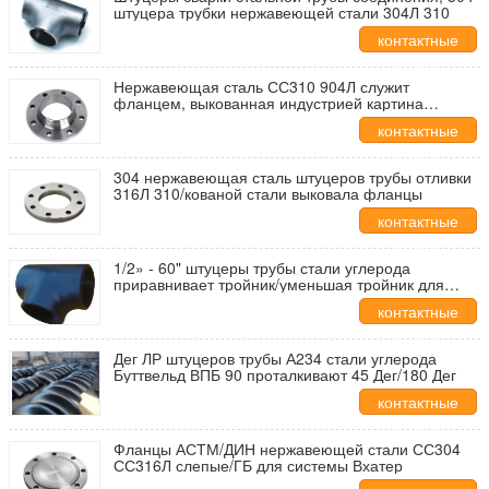
штуцера трубки нержавеющей стали 304Л 310
контактные
данные
Нержавеющая сталь СС310 904Л служит
фланцем, выкованная индустрией картина
штуцеров трубы черная
контактные
данные
304 нержавеющая сталь штуцеров трубы отливки
316Л 310/кованой стали выковала фланцы
контактные
данные
1/2» - 60" штуцеры трубы стали углерода
приравнивает тройник/уменьшая тройник для
соединения
контактные
данные
Дег ЛР штуцеров трубы А234 стали углерода
Буттвельд ВПБ 90 проталкивают 45 Дег/180 Дег
контактные
данные
Фланцы АСТМ/ДИН нержавеющей стали СС304
СС316Л слепые/ГБ для системы Вхатер