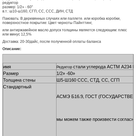
редуктор
размер: 1/2» - 60"
в.т.: ш10-ш160, СГП, СС, ССС, ДИН, СТД
Паковать: В деревянных случаях или паллете. или коробка коробки,
поверхностное покрытие: Цвет черноты Пайнттинг,
или антиржавейное масло допуск толщины является следующим: плюс
или минус 12,5%
Доставка: 20-30дайс, после полученной оплаты баланса
Описание:
имя
стали углерода
 АСТМ А234
 
Редуктор 
Размер
1/2» -60»
Толщина стены
Ш5-Ш160 ССС, СТД, СС, СГП
Стандартный
АСМЭ Б16.9, ГОСТ (ГОСУДАРСТВЕНН
мы можем также произвести согласно