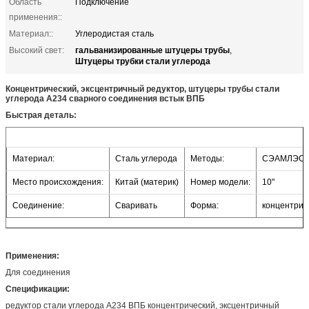
Область
Подключение
применения::
Материал::
Углеродистая сталь
гальванизированные штуцеры трубы
Высокий свет:
,
Штуцеры трубки стали углерода
Концентрический, эксцентричный редуктор, штуцеры трубы стали
углерода А234 сварного соединения встык ВПБ
Быстрая деталь:
Материал:
Сталь углерода
Методы:
СЭАМЛЭСС
Место происхождения:
Китай (материк)
Номер модели:
10"
Соединение:
Сваривать
Форма:
концентрич
Применения:
Для соединения
Спецификации:
редуктор стали углерода А234 ВПБ концентрический, эксцентричный