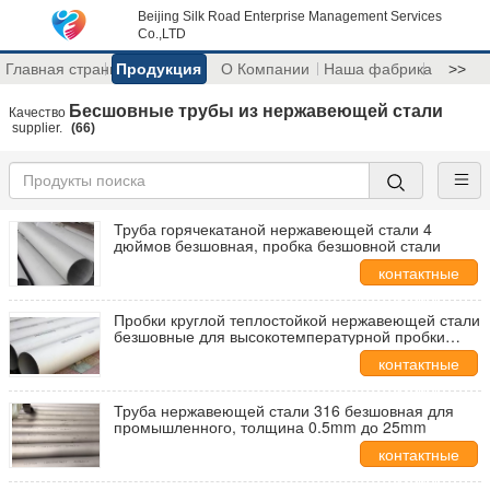
Beijing Silk Road Enterprise Management Services
Co.,LTD
Главная страница
Продукция
О Компании
Наша фабрика
>>
Бесшовные трубы из нержавеющей стали
Качество
supplier.
(66)
Труба горячекатаной нержавеющей стали 4
дюймов безшовная, пробка безшовной стали
контактные
данные
Пробки круглой теплостойкой нержавеющей стали
безшовные для высокотемпературной пробки
печи
контактные
данные
Труба нержавеющей стали 316 безшовная для
промышленного, толщина 0.5mm до 25mm
контактные
данные