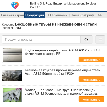
Beijing Silk Road Enterprise Management Services
Co.,LTD
Главная страница
Продукция
О Компании
Наша фабрика
>>
Бесшовные трубы из нержавеющей стали
Качество
supplier.
(66)
Труба нержавеющей стали ASTM A312 2507 SX
безшовная с концы PE
контактные
данные
Безшовная круглая пробка нержавеющей стали
Astm A312 50mm пробки TP304
контактные
данные
/Холод - нарисованные трубы нержавеющей
стали ASTM безшовные для ядерной державы
контактные
данные