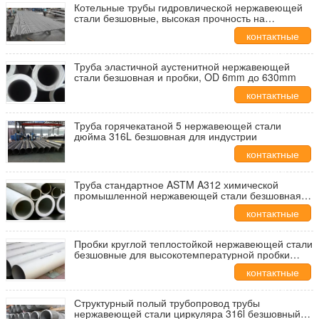
Котельные трубы гидровлической нержавеющей
стали безшовные, высокая прочность на
растяжение 520Mpa - 530Mpa
контактные
данные
Труба эластичной аустенитной нержавеющей
стали безшовная и пробки, OD 6mm до 630mm
контактные
данные
Труба горячекатаной 5 нержавеющей стали
дюйма 316L безшовная для индустрии
контактные
данные
Труба стандартное ASTM A312 химической
промышленной нержавеющей стали безшовная
сваренная/312M
контактные
данные
Пробки круглой теплостойкой нержавеющей стали
безшовные для высокотемпературной пробки
печи
контактные
данные
Структурный полый трубопровод трубы
нержавеющей стали циркуляра 316l безшовный