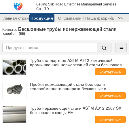
Beijing Silk Road Enterprise Management Services
Co.,LTD
Главная страница
Продукция
О Компании
Наша фабрика
>>
Бесшовные трубы из нержавеющей стали
Качество
supplier.
(66)
Труба стандартное ASTM A312 химической
промышленной нержавеющей стали безшовная
сваренная/312M
контактные
данные
Пробки нержавеющей стали боилера и
теплообменного аппарата безшовные с
стандартом JIS G3463
контактные
данные
Труба нержавеющей стали ASTM A312 2507 SX
безшовная с концы PE
контактные
данные