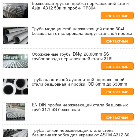
Безшовная круглая пробка нержавеющей стали
Astm A312 50mm пробки TP304
контактные
данные
Труба медицинской нержавеющей стали 304L
безшовная отполировала вокруг стальной пробки
контактные
данные
Обожженные трубы DNφ 26.00mm SS
трубопровода нержавеющей стали 316l
безшовные - φ141mm
контактные
данные
Труба эластичной аустенитной нержавеющей
стали безшовная и пробки, OD 6mm до 630mm
контактные
данные
EN DIN пробка нержавеющей стали безшовных
труб 317l SS безшовная
контактные
данные
Труба тонкой нержавеющей стали стены
безшовная/пробка для украшают ASTM A312 304