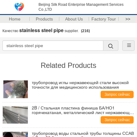
Beijing Silk Road Enterprise Management Services
Co.,LTD
Home
Products
About Us
Factory Tour
>>
stainless steel pipe
Качество
supplier.
(216)
Related Products
трубопровод иглы нержавеющей стали высокой
точности для медицинского использования
Запрос сейчас
2B / Стальная пластина финиша БА/НО1
горячекатаная, металлический лист нержавеющей
стали 0.3мм до 110мм
Запрос сейчас
трубопровод воды стальной трубы толщины ССАВ