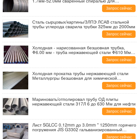
1.7мм-52.0мм сваренный спиралью для
транспорта
Запрос сейчас
Сталь сырцовых/картины/3ЛПЭ ЛСАВ стальной
трубы углерода сварила трубки 325мм до 2000мм
Запрос сейчас
Холодная - нарисованная безшовная трубка,
Φ6.00 мм - труба нержавеющей стали Φ610 Мм
Астм
Запрос сейчас
Холодная прокатка трубы нержавеющей стали
Металлургры безшовная для химической
промышленности
Запрос сейчас
Мариновать/отполировал трубу ОД плиты
нержавеющей стали 317Л 6 до 630 Мм для нефти
Запрос сейчас
Лист SGLCC 0.12mm до 3.0mm * 1250mm горячего
погружения JIS G3302 гальванизированный
стальной
Запрос сейчас