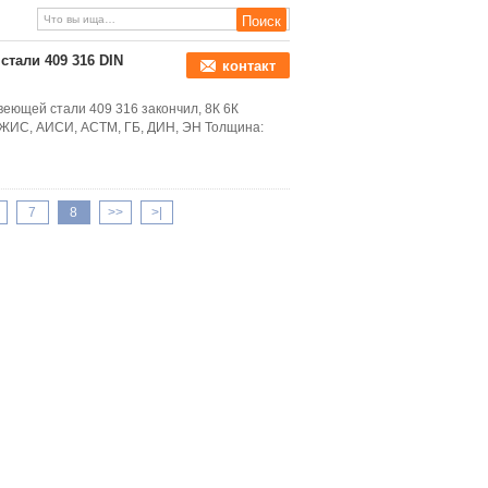
плоская
стали 409 316 DIN
контакт
еющей стали 409 316 закончил, 8К 6К
 ДЖИС, АИСИ, АСТМ, ГБ, ДИН, ЭН Толщина:
7
8
>>
>|