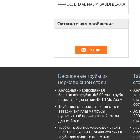
—— CO. LTD AL NAJIM SAUDI ДЕРЖА
Оставьте нам сообщение
Бесшовные трубы из
Та
нержавеющей стали
ст
Холодная - нарисованная
Хол
безшовная трубка, Φ6.00 мм - труба
тол
нержавеющей стали Φ610 Мм Астм
ста
сос
Трубопровод нержавеющей стали
заварки Тиг, плазма трубы
AST
аустенитной нержавеющей стали
200
для мебели
ста
трубка трубы нержавеющей стали
лис
304 316 316Л, безшовная стальная
с п
труба для жидкого перехода
ши