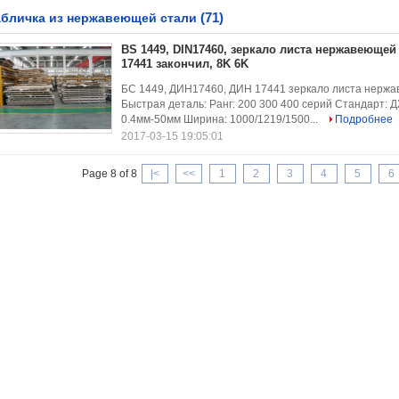
(71)
абличка из нержавеющей стали
BS 1449, DIN17460, зеркало листа нержавеющей 
17441 закончил, 8K 6K
БС 1449, ДИН17460, ДИН 17441 зеркало листа нержав
Быстрая деталь: Ранг: 200 300 400 серий Стандарт:
0.4мм-50мм Ширина: 1000/1219/1500...
Подробнее
2017-03-15 19:05:01
Page 8 of 8
|<
<<
1
2
3
4
5
6