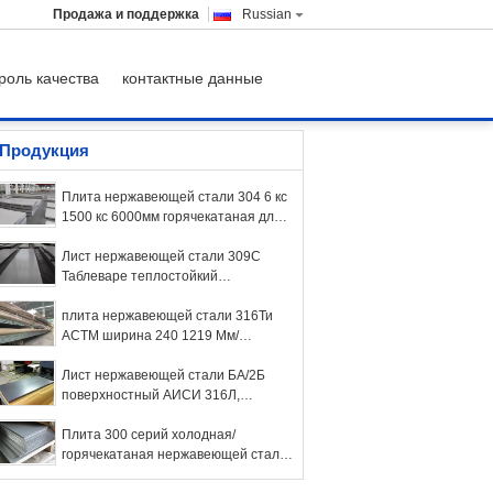
Продажа и поддержка
Russian
роль качества
контактные данные
Продукция
Плита нержавеющей стали 304 6 кс
1500 кс 6000мм горячекатаная для
крышек Болир
Лист нержавеющей стали 309С
Таблеваре теплостойкий
пефорированный 310С для шкафа
плита нержавеющей стали 316Ти
АСТМ ширина 240 1219 Мм/
горячекатаный
Лист нержавеющей стали БА/2Б
поверхностный АИСИ 316Л,
холоднопрокатная плоская
стальная пластина
Плита 300 серий холодная/
горячекатаная нержавеющей стали
стальная пластина 6мм/8мм