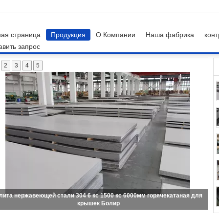
ная страница
Продукция
О Компании
Наша фабрика
конт
авить запрос
з нержавеющей стали
2
3
4
5
лита нержавеющей стали 304 6 кс 1500 кс 6000мм горячекатаная для
крышек Болир