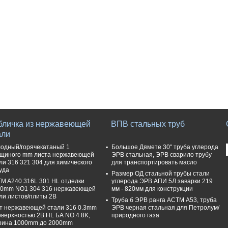
бличка из нержавеющей
ВПВ стальных труб
али
одный/горячекатаный 1
Большое Дямете 30" труба углерода
щиного mm листа нержавеющей
ЭРВ стальная, ЭРВ сварило трубу
ли 316 321 304 для химического
для транспортировать масло
уда
Размер ОД стальной трубы стали
M A240 316L 301 HL отделки
углерода ЭРВ АПИ 5Л заварки 219
0mm NO1 304 316 нержавеющей
мм - 820мм для конструкции
ли листов/плиты 2B
Труба б ЭРВ ранга АСТМ А53, труба
т нержавеющей стали 316 0.3mm
ЭРВ черная стальная для Петролум/
оверхностью 2B HL БА NO.4 8K,
природного газа
рина 1000mm до 2000mm