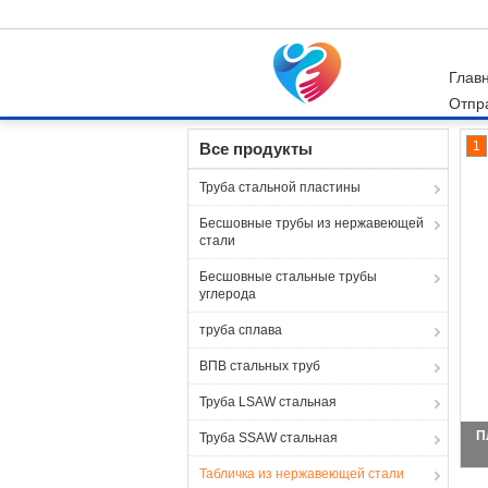
Глав
Отпр
Главная страница
Продукция
Табличка и
1
Все продукты
Труба стальной пластины
Бесшовные трубы из нержавеющей
стали
Бесшовные стальные трубы
углерода
труба сплава
ВПВ стальных труб
Труба LSAW стальная
П
Труба SSAW стальная
Табличка из нержавеющей стали