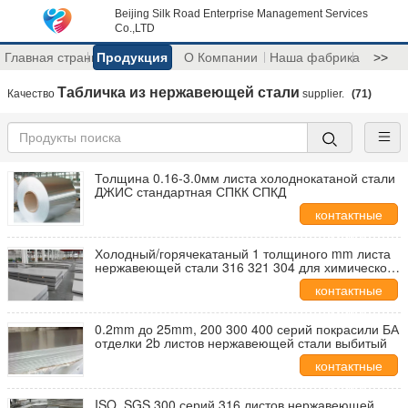
Beijing Silk Road Enterprise Management Services
Co.,LTD
Главная страница
Продукция
О Компании
Наша фабрика
>>
Табличка из нержавеющей стали
Качество
supplier.
(71)
Толщина 0.16-3.0мм листа холоднокатаной стали
ДЖИС стандартная СПКК СПКД
контактные
данные
Холодный/горячекатаный 1 толщиного mm листа
нержавеющей стали 316 321 304 для химического
сосуда
контактные
данные
0.2mm до 25mm, 200 300 400 серий покрасили БА
отделки 2b листов нержавеющей стали выбитый
контактные
данные
ISO, SGS 300 серий 316 листов нержавеющей