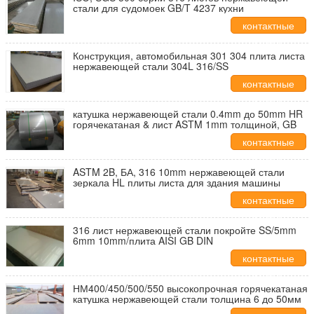
стали для судомоек GB/T 4237 кухни
контактные
данные
Конструкция, автомобильная 301 304 плита листа
нержавеющей стали 304L 316/SS
контактные
данные
катушка нержавеющей стали 0.4mm до 50mm HR
горячекатаная & лист ASTM 1mm толщиной, GB
контактные
данные
ASTM 2B, БА, 316 10mm нержавеющей стали
зеркала HL плиты листа для здания машины
контактные
данные
316 лист нержавеющей стали покройте SS/5mm
6mm 10mm/плита AISI GB DIN
контактные
данные
НМ400/450/500/550 высокопрочная горячекатаная
катушка нержавеющей стали толщина 6 до 50мм