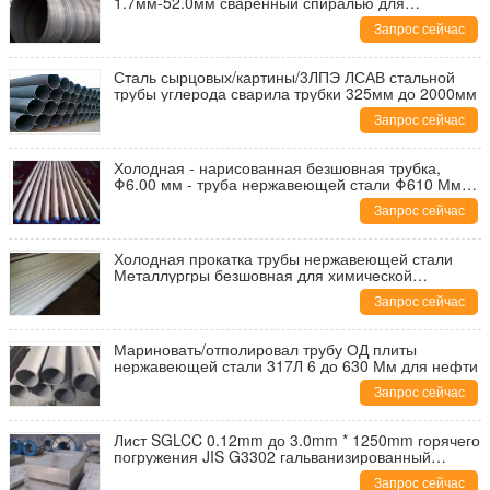
1.7мм-52.0мм сваренный спиралью для
транспорта
Запрос сейчас
Сталь сырцовых/картины/3ЛПЭ ЛСАВ стальной
трубы углерода сварила трубки 325мм до 2000мм
Запрос сейчас
Холодная - нарисованная безшовная трубка,
Φ6.00 мм - труба нержавеющей стали Φ610 Мм
Астм
Запрос сейчас
Холодная прокатка трубы нержавеющей стали
Металлургры безшовная для химической
промышленности
Запрос сейчас
Мариновать/отполировал трубу ОД плиты
нержавеющей стали 317Л 6 до 630 Мм для нефти
Запрос сейчас
Лист SGLCC 0.12mm до 3.0mm * 1250mm горячего
погружения JIS G3302 гальванизированный
стальной
Запрос сейчас