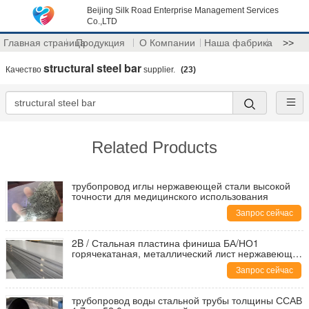
Beijing Silk Road Enterprise Management Services
Co.,LTD
Главная страница
Продукция
О Компании
Наша фабрика
>>
structural steel bar
Качество
supplier.
(23)
Related Products
трубопровод иглы нержавеющей стали высокой
точности для медицинского использования
Запрос сейчас
2B / Стальная пластина финиша БА/НО1
горячекатаная, металлический лист нержавеющей
стали 0.3мм до 110мм
Запрос сейчас
трубопровод воды стальной трубы толщины ССАВ