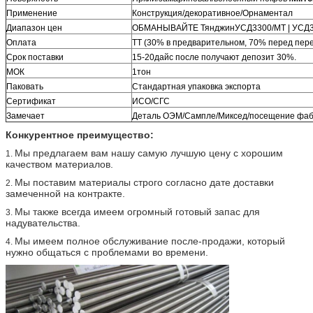
Применение
Конструкция/декоративное/Орнаментал
Диапазон цен
ОБМАНЫВАЙТЕ ТянджинУСД3300/МТ | УСД3
Оплата
ТТ (30% в предварительном, 70% перед пер
Срок поставки
15-20дайс после получают депозит 30%.
МОК
1тон
Паковать
Стандартная упаковка экспорта
Сертификат
ИСО/СГС
Замечает
Деталь ОЭМ/Сампле/Миксед/посещение фа
Конкурентное преимущество:
Мы предлагаем вам нашу самую лучшую цену с хорошим
1.
качеством материалов.
Мы поставим материалы строго согласно дате доставки
2.
замеченной на контракте.
Мы также всегда имеем огромный готовый запас для
3.
надувательства.
Мы имеем полное обслуживание после-продажи, который
4.
нужно общаться с проблемами во времени.