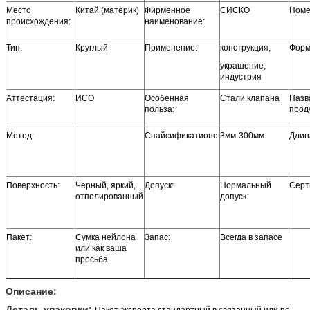
Место
Китай (материк)
Фирменное
СИСКО
Номе
происхождения:
наименование:
Тип:
Круглый
Применение:
конструкция,
Форм
украшение,
индустрия
Аттестация:
ИСО
Особенная
Стали клапана
Назв
польза:
прод
Метод:
Спайсификатионс:
3мм-300мм
Длин
Поверхность:
Черный, яркий,
Допуск:
Нормальный
Серт
отполированный
допуск
Пакет:
Сумка нейлона
Запас:
Всегда в запасе
или как ваша
просьба
Описание:
Деталь упаковки:
Пакет экспорта стандартный в связанный или по