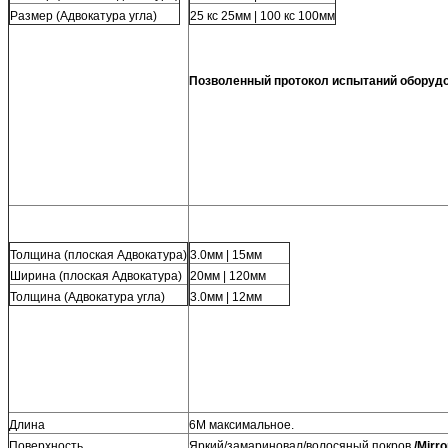
Размер (Адвокатура угла)
25 кс 25мм | 100 кс 100мм
Позволенный протокол испытаний оборуд
Толщина (плоская Адвокатура)
3.0мм | 15мм
Ширина (плоская Адвокатура)
20мм | 120мм
Толщина (Адвокатура угла)
3.0мм | 12мм
Длина
6М максимальное.
Поверхность
Яркий/замариновал/волосяный покров 
/Mirr