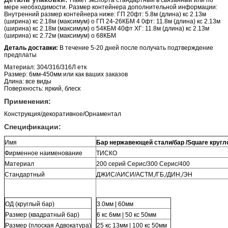
мере необходимости. Размер контейнера дополнительной информации:
Внутренний размер контейнера ниже: ГП 20фт: 5.8м (длина) кс 2.13м
(ширина) кс 2.18м (максимум) о ГП 24-26КБМ 4 0фт: 11.8м (длина) кс 2.13м
(ширина) кс 2.18м (максимум) о 54КБМ 40фт ХГ: 11.8м (длина) кс 2.13м
(ширина) кс 2.72м (максимум) о 68КБМ
Деталь доставки:
В течение 5-20 дней после получать подтверждение
предплаты
Материал: 304/316/316Л етк
Размер: 6мм-450мм или как ваших заказов
Длина: все виды
Поверхность: яркий, блеск
Применения:
Конструкция/декоративное/Орнаментал
Спецификации:
Имя
Бар нержавеющей стали/бар /Square кругл
Фирменное наименование
ТИСКО
Материал
200 серий Серис/300 Серис/400
Стандартный
ДЖИС/АИСИ/АСТМ,/ГБ,/ДИН,/ЭН
ОД (круглый бар)
3.0мм | 60мм
Размер (квадратный бар)
6 кс 6мм | 50 кс 50мм
Размер (плоская Адвокатура)
25 кс 13мм | 100 кс 50мм