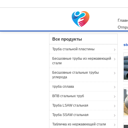
Глав
Отпр
Главная страница
Продукция
steel welded
Все продукты
st
Труба стальной пластины
Бесшовные трубы из нержавеющей
стали
Бесшовные стальные трубы
углерода
труба сплава
ВПВ стальных труб
Труба LSAW стальная
Труба SSAW стальная
Табличка из нержавеющей стали