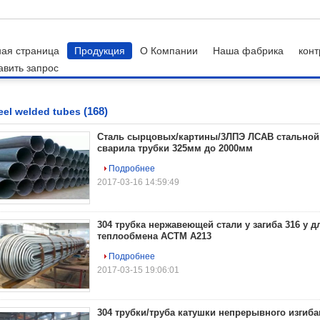
ная страница
Продукция
О Компании
Наша фабрика
конт
авить запрос
 tubes
(168)
eel welded tubes
Сталь сырцовых/картины/3ЛПЭ ЛСАВ стальной
сварила трубки 325мм до 2000мм
Подробнее
2017-03-16 14:59:49
304 трубка нержавеющей стали у загиба 316 у д
теплообмена АСТМ А213
Подробнее
2017-03-15 19:06:01
304 трубки/труба катушки непрерывного изгиба