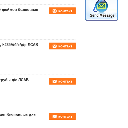
5 дюймов безшовная
контакт
, К235А/б/к/д/р ЛСАВ
контакт
трубы д/е ЛСАВ
контакт
али безшовные для
контакт