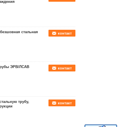
лаждения
 безшовная стальная
контакт
 трубы ЭРВ/ЛСАВ
контакт
тальную трубу,
контакт
трукции