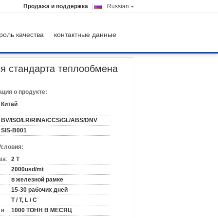
Продажа и поддержка
Russian
роль качества
контактные данные
лообмена АСТМ А213
ля стандарта теплообмена
ция о продукте:
Китай
BV/ISO/LR/RINA/CCS/GL/ABS/DNV
SIS-B001
Условия:
за:
2 Т
2000usd/mt
в железной рамке
15-30 рабочих дней
T / T, L / C
и:
1000 ТОНН В МЕСЯЦ