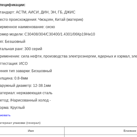
пецификации:
тандарт:
АСТМ, АИСИ, ДИН, ЭН, ГБ, ДЖИС
есто происхождения:
Чжэцзян, Китай (материк)
ирменное наименование:
сиско
омер модели:
С30408/304/С30400/1.4301/06Кр19Ни10
ип:
Безшовный
тальная ранг:
300 серий
рименение:
сила нефти, производства электроэнергии, ядерных и хэрмал, эл
ттестация:
ИСО
иния тип заварки:
Безшовный
олщина:
0.8-8мм
аружный диаметр:
12-38.1мм
атериал:
нержавеющая сталь
етод:
/Нарисованный холод -
орма:
Круглый
аковать
атериал упаковки (генерал)
Имя
Влияние