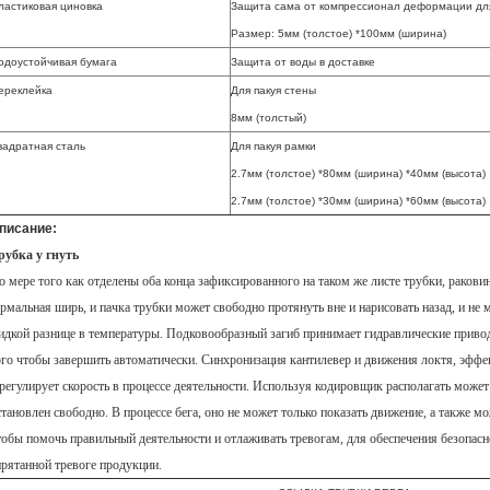
ластиковая циновка
Защита сама от компрессионал деформации дл
Размер: 5мм (толстое) *100мм (ширина)
одоустойчивая бумага
Защита от воды в доставке
ереклейка
Для пакуя стены
8мм (толстый)
вадратная сталь
Для пакуя рамки
2.7мм (толстое) *80мм (ширина) *40мм (высота)
2.7мм (толстое) *30мм (ширина) *60мм (высота)
писание:
рубка у гнуть
о мере того как отделены оба конца зафиксированного на таком же листе трубки, ракови
ермальная ширь, и пачка трубки может свободно протянуть вне и нарисовать назад, и не
идкой разнице в температуры. Подковообразный загиб принимает гидравлические привод
ого чтобы завершить автоматически. Синхронизация кантилевер и движения локтя, эффек
 регулирует скорость в процессе деятельности. Используя кодировщик располагать может
становлен свободно. В процессе бега, оно не может только показать движение, а также м
тобы помочь правильный деятельности и отлаживать тревогам, для обеспечения безопасно
прятанной тревоге продукции.