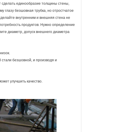
т сделать единообразие толщины стены,
му глазу безшовная трубка, но отростчатое
сделайте внутренним и внешняя стена не
я потребность продуктов. Нужно определение
ите диаметр, допуск внешнего диаметра
низок.
стали безшовной, и производя и
ожет улучшить качество.