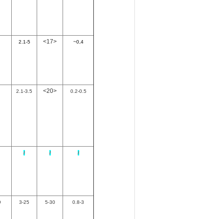
<17>
2.1-5
~0,4
<20>
2.1-3.5
0.2-0.5
/
/
/
9
3-25
5-30
0.8-3