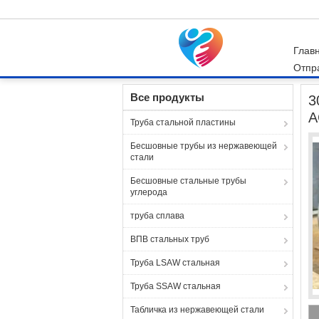
Глав
Отпр
Главная страница
Продукция
стальная п
Все продукты
3
А
Труба стальной пластины
Бесшовные трубы из нержавеющей
стали
Бесшовные стальные трубы
углерода
труба сплава
ВПВ стальных труб
Труба LSAW стальная
Труба SSAW стальная
Табличка из нержавеющей стали