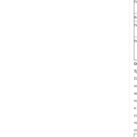
П
В
П
К
О
Т
П
т
ж
т
и
у
ч
с