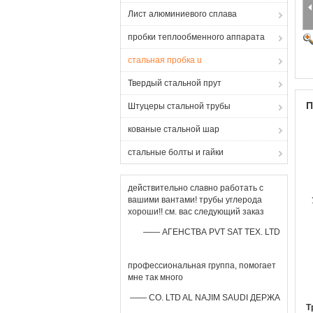
Лист алюминиевого сплава
пробки теплообменного аппарата
стальная пробка u
Твердый стальной прут
П
Штуцеры стальной трубы
кованые стальной шар
стальные болты и гайки
действительно славно работать с
вашими вантами! трубы углерода
хороши!! см. вас следующий заказ
—— АГЕНСТВА PVT SAT TEX. LTD
профессиональная группа, помогает
мне так много
—— CO. LTD AL NAJIM SAUDI ДЕРЖА
Т