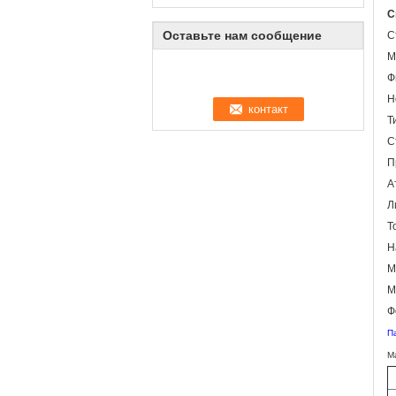
С
Оставьте нам сообщение
С
М
Ф
Н
Т
С
П
А
Л
Т
Н
М
М
Ф
П
М