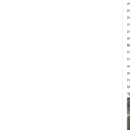
у
р
р
с
р
в
К
Н
Н
и
в
Н
М
Т