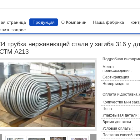
ная страница
Продукция
О Компании
Наша фабрика
конт
авить запрос
робка u
304 трубка нержавеющей стали у загиба 316 у для стандарта теп
04 трубка нержавеющей стали у загиба 316 у д
СТМ А213
Подробная информа
Место
происхождения:
Сертификация:
Номер модели:
Оплата и доставка 
Количество мин зака
Цена:
Упаковывая детали:
Время доставки:
Условия оплаты:
Поставка способност