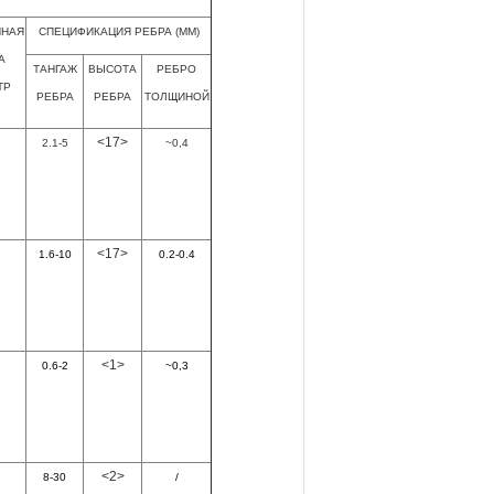
ННАЯ
СПЕЦИФИКАЦИЯ РЕБРА (ММ)
А
ТАНГАЖ
ВЫСОТА
РЕБРО
ТР
РЕБРА
РЕБРА
ТОЛЩИНОЙ
<17>
2.1-5
~0,4
<17>
1.6-10
0.2-0.4
<1>
0.6-2
~0,3
<2>
8-30
/