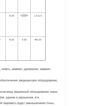
<200>
8-30
1.5-3.5
9
8-30
5-35
Φ5-20
ефть, химикат, удобрение, химикат,
ообеспечения, медицинское оборудование,
 печатающ, машинный оборудование ткани,
ля, здание и украшение, етк.
й сваривать будет уменьшением стены,