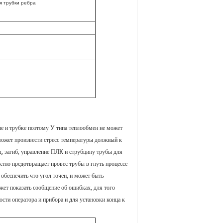
я трубки ребра
не и трубке поэтому У типа теплообмен не может
 может произвести стресс температуры должный к
, загиб, управление ПЛК и струбцину трубы для
тно предотвращает провес трубы в гнуть процессе
 обеспечить что угол точен, и может быть
ожет показать сообщение об ошибках, для того
сти оператора и прибора и для установки конца к