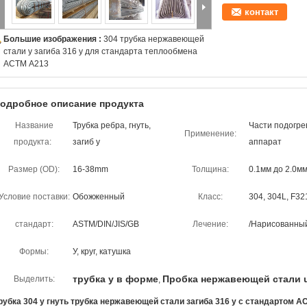
контакт
Большие изображения :
304 трубка нержавеющей
стали у загиба 316 у для стандарта теплообмена
АСТМ А213
одробное описание продукта
Название
Трубка ребра, гнуть,
Части подогре
Применение:
продукта:
загиб у
аппарат
Размер (OD):
16-38mm
Толщина:
0.1мм до 2.0м
Условие поставки:
Обожженный
Класс:
304, 304L, F32
стандарт:
ASTM/DIN/JIS/GB
Лечение:
/Нарисованный
Формы:
У, круг, катушка
трубка у в форме
Пробка нержавеющей стали 
Выделить:
,
рубка 304 у гнуть трубка нержавеющей стали загиба 316 у с стандартом 