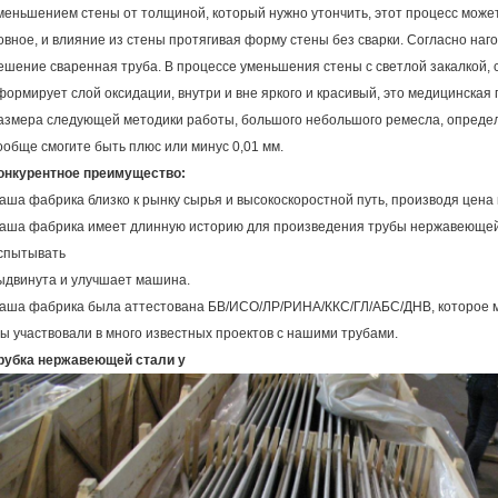
меньшением стены от толщиной, который нужно утончить, этот процесс може
овное, и влияние из стены протягивая форму стены без сварки. Согласно наго
ешение сваренная труба. В процессе уменьшения стены с светлой закалкой, 
формирует слой оксидации, внутри и вне яркого и красивый, это медицинска
азмера следующей методики работы, большого небольшого ремесла, определ
ообще смогите быть плюс или минус 0,01 мм.
онкурентное преимущество:
аша фабрика близко к рынку сырья и высокоскоростной путь, производя цена 
аша фабрика имеет длинную историю для произведения трубы нержавеющей 
спытывать
ыдвинута и улучшает машина.
аша фабрика была аттестована БВ/ИСО/ЛР/РИНА/ККС/ГЛ/АБС/ДНВ, которое м
ы участвовали в много известных проектов с нашими трубами.
рубка нержавеющей стали у