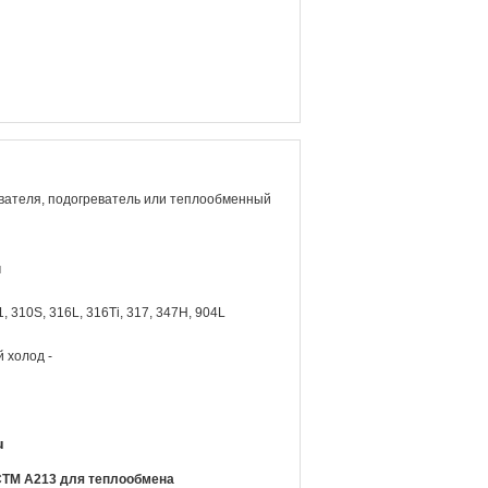
вателя, подогреватель или теплообменный
м
1, 310S, 316L, 316Ti, 317, 347H, 904L
 холод -
u
АСТМ А213 для теплообмена