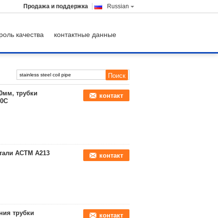
Продажа и поддержка
Russian
роль качества
контактные данные
0мм, трубки
контакт
10С
тали АСТМ А213
контакт
ния трубки
контакт