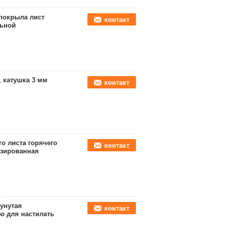
покрыла лист
контакт
льной
, катушка 3 мм
контакт
о листа горячего
контакт
изированная
унутая
контакт
ю для настилать