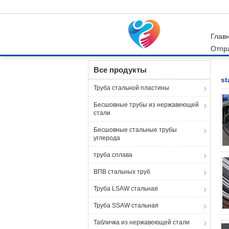
Глав
Отпр
Главная страница
Продукция
stainless ste
Все продукты
st
Труба стальной пластины
Бесшовные трубы из нержавеющей
стали
Бесшовные стальные трубы
углерода
труба сплава
ВПВ стальных труб
Труба LSAW стальная
Труба SSAW стальная
Табличка из нержавеющей стали