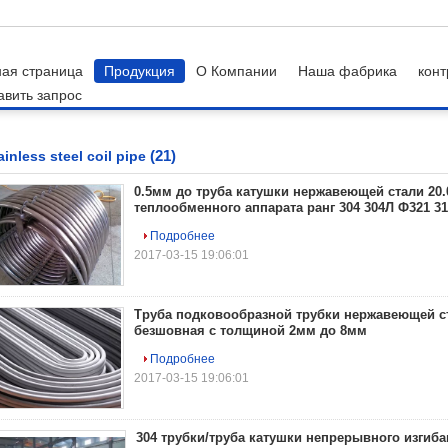
ная страница
Продукция
О Компании
Наша фабрика
конт
авить запрос
el coil pipe
(21)
ainless steel coil pipe
0.5мм до труба катушки нержавеющей стали 20.
теплообменного аппарата ранг 304 304Л Ф321 3
Подробнее
2017-03-15 19:06:01
Труба подковообразной трубки нержавеющей с
безшовная с толщиной 2мм до 8мм
Подробнее
2017-03-15 19:06:01
304 трубки/труба катушки непрерывного изгиба