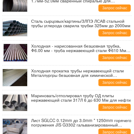
1.7мм-52.0мм сваренный спиралью для
транспорта
Запрос сейчас
Сталь сырцовых/картины/3ЛПЭ ЛСАВ стальной
трубы углерода сварила трубки 325мм до 2000мм
Запрос сейчас
Холодная - нарисованная безшовная трубка,
Φ6.00 мм - труба нержавеющей стали Φ610 Мм
Астм
Запрос сейчас
Холодная прокатка трубы нержавеющей стали
Металлургры безшовная для химической
промышленности
Запрос сейчас
Мариновать/отполировал трубу ОД плиты
нержавеющей стали 317Л 6 до 630 Мм для нефти
Запрос сейчас
Лист SGLCC 0.12mm до 3.0mm * 1250mm горячего
погружения JIS G3302 гальванизированный
стальной
Запрос сейчас