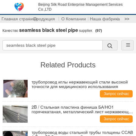
Beijing Silk Road Enterprise Management Services
Co.,LTD
Главная страница
Продукция
О Компании
Наша фабрика
>>
seamless black steel pipe
Качество
supplier.
(97)
Related Products
трубопровод иглы нержавеющей стали высокой
точности для медицинского использования
Запрос сейчас
2B / Стальная пластина финиша БА/НО1
горячекатаная, металлический лист нержавеющей
стали 0.3мм до 110мм
Запрос сейчас
трубопровод воды стальной трубы толщины ССАВ