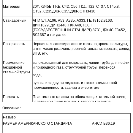
Материал
20#, К345Б, ГР.Б, С42, С56, П11, П22, СТ37, СТ45.8,
СТ52, С235ДЖР, С355ДЖР, СТП3430
Стандартный
АПИ 5Л, А106, А53, А335, А333, ГБ/Т8162,8163,
ДИН1629, ДИН2448, НФ А49, ГОСТ
(ГОСУДАРСТВЕННЫЙ СТАНДАРТ) 8731, ДЖИС Г3452,
БС1387 и так далее
Поверхность
Черная гальванизированные картина, краска политуры,
анти- масло ржавчины, горячий гальванизировать, холод,
3ПЭ, етк.
Применение
использованный для покрывать, линии трубы для нефти
безшовной
и природного газа, структурной трубы, перенося
стальной трубы
вода,
пульпа или другая жидкость и также в химической
промышленности, здании и энергетике
Паковать
Пластиковые крышки на обоих концах, стальной пачке,
сплетенной сумке или акк. к запросу клиентов
Описание:
Сертификат
ИСО9001
Размер
Срок поставки
В срок доставка и проворный ответ к дознанию
РАЗМЕР АМЕРИКАНСКОГО СТАНДАРТА
АНСИ Б36.19
покупателя