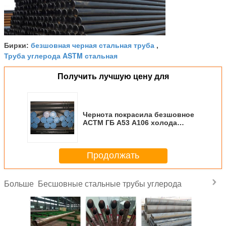
безшовная черная стальная труба
Бирки:
,
Труба углерода ASTM стальная
Получить лучшую цену для
Чернота покрасила безшовное
АСТМ ГБ А53 А106 холода
стальной трубы углерода -
нарисованное/горячекатаное
Продолжать
Бесшовные стальные трубы углерода
Больше