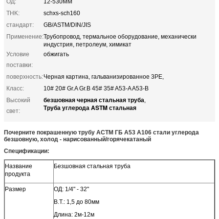
ОД:
12-530MM
THK:
schxs-sch160
стандарт:
GB/ASTM/DIN/JIS
Применение:
Трубопровод, термальное оборудование, механически
индустрия, петролеум, химикат
Условие
обжигать
поставки:
поверхность:
Черная картина, гальванизированное 3PE,
Класс:
10# 20# Gr.A Gr.B 45# 35# A53-A A53-B
безшовная черная стальная труба
Высокий
,
Труба углерода ASTM стальная
свет:
Почерните покрашенную трубу АСТМ ГБ А53 А106 стали углерода
безшовную, холод - нарисованный/горячекатаный
Спецификации:
Название
Безшовная стальная труба
продукта
Размер
ОД: 1/4" - 32"
В.Т.: 1,5 до 80мм
Длина: 2м-12м