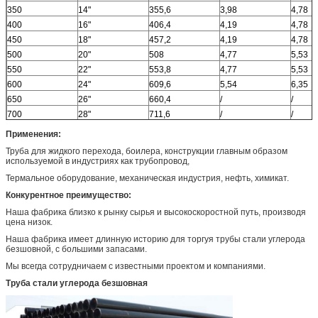
350
14"
355,6
3,98
4,78
400
16"
406,4
4,19
4,78
450
18"
457,2
4,19
4,78
500
20"
508
4,77
5,53
550
22"
553,8
4,77
5,53
600
24"
609,6
5,54
6,35
650
26"
660,4
/
/
700
28"
711,6
/
/
750
30"
762
6,35
7,92
Применения:
800
32"
812,8
/
/
Труба для жидкого перехода, боилера, конструкции главным образом
850
34"
863,6
/
/
используемой в индустриях как трубопровод,
Термальное оборудование, механическая индустрия, нефть, химикат.
Конкурентное преимущество:
Наша фабрика близко к рынку сырья и высокоскоростной путь, производя
цена низок.
Наша фабрика имеет длинную историю для торгуя трубы стали углерода
безшовной, с большими запасами.
Мы всегда сотрудничаем с известными проектом и компаниями.
Труба стали углерода безшовная