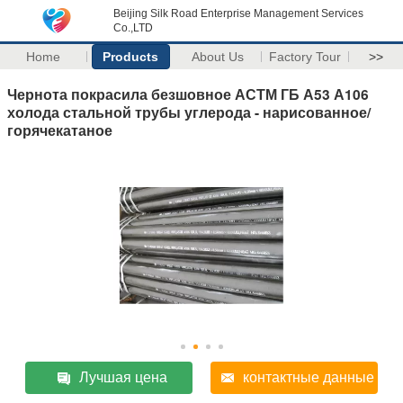
Beijing Silk Road Enterprise Management Services
Co.,LTD
Home
Products
About Us
Factory Tour
>>
Чернота покрасила безшовное АСТМ ГБ А53 А106
холода стальной трубы углерода - нарисованное/
горячекатаное
Лучшая цена
контактные данные