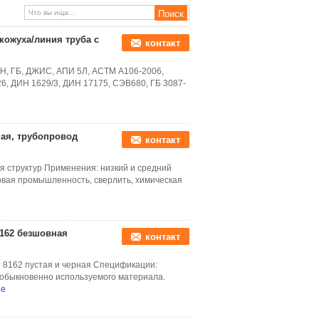
кожуха/линия труба с
контакт
Н, ГБ, ДЖИС, АПИ 5Л, АСТМ А106-2006,
6, ДИН 1629/3, ДИН 17175, СЭВ680, ГБ 3087-
ная, трубопровод
контакт
я структур Применения: низкий и средний
овая промышленность, сверлить, химическая
8162 безшовная
контакт
т 8162 пустая и черная Спецификации:
 обыкновенно используемого материала.
ее