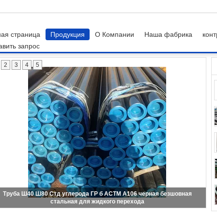
ная страница
Продукция
О Компании
Наша фабрика
конт
авить запрос
стальные трубы углерода
2
3
4
5
Трубка точности черная стальная, труба кожуха стали углерода ГР б
АСТМ А106