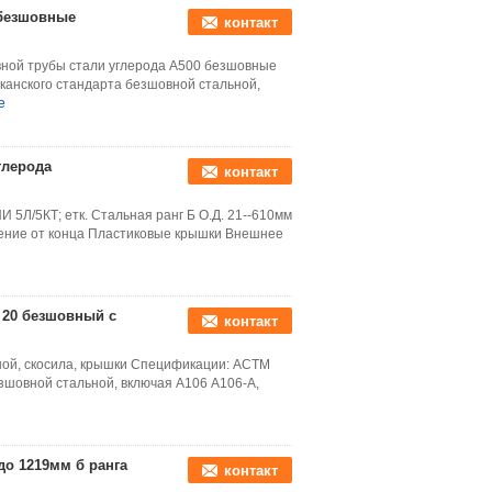
 безшовные
контакт
вной трубы стали углерода А500 безшовные
анского стандарта безшовной стальной,
е
глерода
контакт
5Л/5КТ; етк. Стальная ранг Б О.Д. 21--610мм
анение от конца Пластиковые крышки Внешнее
 20 безшовный с
контакт
иной, скосила, крышки Спецификации: АСТМ
зшовной стальной, включая А106 А106-А,
до 1219мм б ранга
контакт