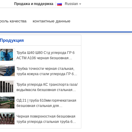
Продажа и поддержка
Russian
роль качества
контактные данные
Продукция
Труба Ш40 Ш80 Стд углерода ГР б
АСТМ А106 черная безшовная
стальная для жидкого перехода
Трубка точности черная стальная,
труба кожуха стали углерода ГР б
АСТМ А106
Труба углерода КС транспорта газа/
воды/масла безшовная стальная
горячекатаная
ОД 21 | труба 610мм горячекатаная
безшовная стальная для
транспорта воды/масла
Черная поверхностная безшовная
труба углерода стальная труба б
ранга 2 до 80мм Астм А53