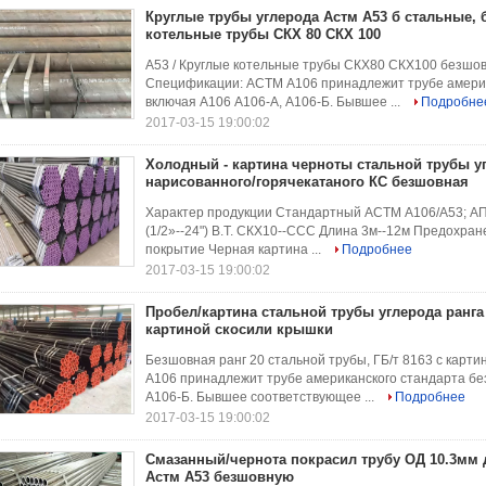
Круглые трубы углерода Астм А53 б стальные,
котельные трубы СКХ 80 СКХ 100
A53 / Круглые котельные трубы СКХ80 СКХ100 безшо
Спецификации: АСТМ А106 принадлежит трубе америк
включая А106 А106-А, А106-Б. Бывшее ...
Подробне
2017-03-15 19:00:02
Холодный - картина черноты стальной трубы у
нарисованного/горячекатаного КС безшовная
Характер продукции Стандартный АСТМ А106/А53; АПИ 
(1/2»--24") В.Т. СКХ10--ССС Длина 3м--12м Предохр
покрытие Черная картина ...
Подробнее
2017-03-15 19:00:02
Пробел/картина стальной трубы углерода ранга
картиной скосили крышки
Безшовная ранг 20 стальной трубы, ГБ/т 8163 с карт
А106 принадлежит трубе американского стандарта бе
А106-Б. Бывшее соответствующее ...
Подробнее
2017-03-15 19:00:02
Смазанный/чернота покрасил трубу ОД 10.3мм 
Астм А53 безшовную