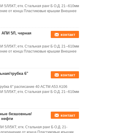
5Л/5КТ; етк. Стальная ранг Б О.Д. 21--610мм
анение от конца Пластиковые крышки Внешнее
 АПИ 5Л, черная
контакт
5Л/5КТ; етк. Стальная ранг Б О.Д. 21--610мм
анение от конца Пластиковые крышки Внешнее
ьная/трубка 6"
контакт
трубка 6" расписание 40 АСТМ А53 А106
5Л/5КТ; етк. Стальная ранг Б О.Д. 21--610мм
аные безшовные/
контакт
 нефти
5Л/5КТ; етк. Стальная ранг Б О.Д. 21-
редохранение от конца Пластиковые крышки