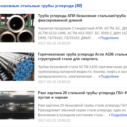
(40)
есшовные стальные трубы углерода
Труба углерода АПИ безшовная стальная/труба 
фиксированной длиной
Характер продукции Стандартный АПИ, АСТМ, БС, ДИ
АСТМ А210-1996, АСТМ А53-2007, БС 3059-2, ДИН 162
1999, ГБ/Т8162, ГБ/Т8163, ДЖИС ...
Подробнее
2017-03-15 19:00:02
Горячекатаная труба углерода Астм А106 сталь
структурной стали для сверлить
Трубка безшовной стали АСТМ А106 горячекатаная дл
трубопровод напорной жидкости, боилер, нефть и газ
промышленность, электрическая ...
Подробнее
2017-03-15 19:00:02
Ранг картина 20 стальной трубы углерода ГБ/т 
пустая и черная
Ранг картина 20 безшовной трубы стали углерода ГБ/
Принадлежит обычной серии стали углерода, один из
Волочение в холодном состоянии сталь...
Подробн
2017-03-15 19:00:02