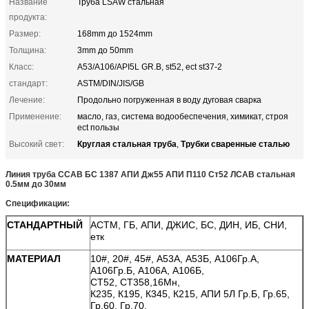
Название
Труба LSAW стальная
продукта:
Размер:
168mm до 1524mm
Толщина:
3mm до 50mm
Класс:
A53/A106/API5L GR.B, st52, ect st37-2
стандарт:
ASTM/DIN/JIS/GB
Лечение:
Продольно погруженная в воду дуговая сварка
Применение:
масло, газ, система водообеспечения, химикат, строя
ect пользы
Круглая стальная труба
Трубки сваренные сталью
Высокий свет:
,
Линия труба ССАВ БС 1387 АПИ Дж55 АПИ П110 Ст52 ЛСАВ стальная
0.5мм до 30мм
Спецификации:
СТАНДАРТНЫЙ
АСТМ, ГБ, АПИ, ДЖИС, БС, ДИН, ИБ, СНИ,
етк
МАТЕРИАЛ
10#, 20#, 45#, А53А, А53Б, А106Гр.А,
А106Гр.Б, А106А, А106Б,
СТ52, СТ358,16Мн,
К235, К195, К345, К215,
АПИ 5Л Гр.Б, Гр.65,
Гр.60, Гр.70,