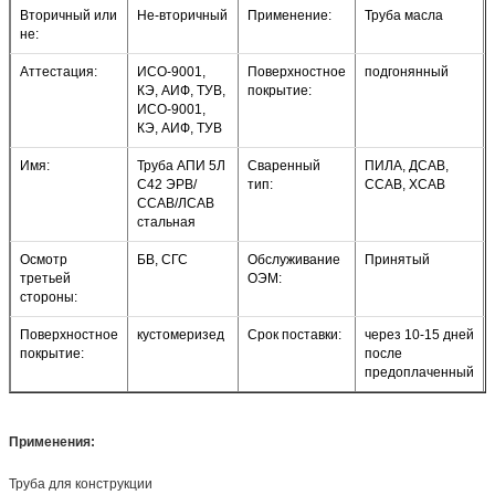
Вторичный или
Не-вторичный
Применение:
Труба масла
не:
Аттестация:
ИСО-9001,
Поверхностное
подгонянный
КЭ, АИФ, ТУВ,
покрытие:
ИСО-9001,
КЭ, АИФ, ТУВ
Имя:
Труба АПИ 5Л
Сваренный
ПИЛА, ДСАВ,
С42 ЭРВ/
тип:
ССАВ, ХСАВ
ССАВ/ЛСАВ
стальная
Осмотр
БВ, СГС
Обслуживание
Принятый
третьей
ОЭМ:
стороны:
Поверхностное
кустомеризед
Срок поставки:
через 10-15 дней
покрытие:
после
предоплаченный
Применения:
Труба для конструкции