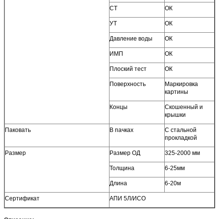
СТ
ОК
УСЛОВИЕ ЦЕНЫ
ЭСВ, ОБМАНЫВАЮТ, КФР, КИФ, етк.
УТ
ОК
УСЛОВИЕ
Т/Т, Л/К по предъявлении, етк.
ОПЛАТЫ
Давление воды
ОК
ПРИМЕНЕНИЕ
Общие услуги для индустрий (нефти,
1)
ИМП
ОК
химиката, авиации, етк.)
Переход жидкости, газа и масла,
Плоский тест
ОК
2)
Пресса и передача жары,
3)
Поверхность
Маркировка
Конструкция города, етк.
4)
картины
Концы
Скошенный и
крышки
Паковать
В пачках
С стальной
прокладкой
Размер
Размер ОД
325-2000 мм
Толщина
6-25мм
Длина
6-20м
Сертификат
АПИ 5Л/ИСО