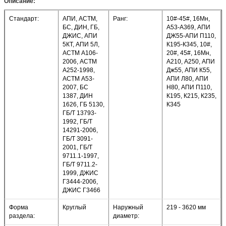
Описание:
Стандарт:
АПИ, АСТМ,
Ранг:
10#-45#, 16Мн,
БС, ДИН, ГБ,
А53-А369, АПИ
ДЖИС, АПИ
ДЖ55-АПИ П110,
5КТ, АПИ 5Л,
К195-К345, 10#,
АСТМ А106-
20#, 45#, 16Мн,
2006, АСТМ
А210, А250, АПИ
А252-1998,
Дж55, АПИ К55,
АСТМ А53-
АПИ Л80, АПИ
2007, БС
Н80, АПИ П110,
1387, ДИН
К195, К215, К235,
1626, ГБ 5130,
К345
ГБ/Т 13793-
1992, ГБ/Т
14291-2006,
ГБ/Т 3091-
2001, ГБ/Т
9711.1-1997,
ГБ/Т 9711.2-
1999, ДЖИС
Г3444-2006,
ДЖИС Г3466
Форма
Круглый
Наружный
219 - 3620 мм
раздела:
диаметр: