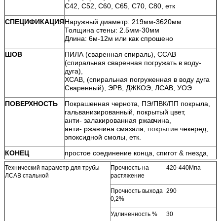
С42, С52, С60, С65, С70, С80, етк
СПЕЦИФИКАЦИЯ
Наружный диаметр: 219мм-3620мм
Толщина стены: 2.5мм-30мм
Длина: 6м-12м или как спрошено
ШОВ
ПИЛА (сваренная спираль), ССАВ
(спиральная сваренная погружать в воду-
дуга),
ХСАВ, (спиральная погруженная в воду дуга
Сваренный), ЭРВ, ДЖКОЭ, ЛСАВ, УОЭ
ПОВЕРХНОСТЬ
Покрашенная чернота, ПЭ/ПВК/ПП покрыла,
гальванизированный, покрытый цвет,
анти- залакированная ржавчина,
анти- ржавчина смазала,
покрытие
чекеред,
эпоксидной смолы
,
етк.
КОНЕЦ
простое соединение конца, спигот & гнезда,
скошенный, отрезанный квадрат, служенный
Технический параметр для трубы
Прочность на
420-440Мпа
фланцем, складывая ботинки
ЛСАВ стальной
растяжение
ПРОТЕКТОР
1) пластиковая крышка трубы
Прочность выхода
290
КОНЦА
2) железный протектор
0,2%
ПАКЕТ
Стандартный пакет экспорта, костюм для всех
Удлиненность %
30
видов перехода или по мере необходимости.