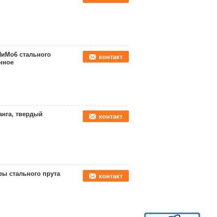
НиМо6 стального
контакт
нное
анга, твердый
контакт
ры стального прута
контакт