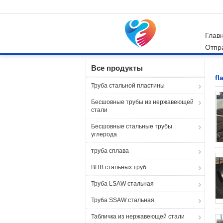
Глав
Отпр
Главная страница
Продукция
flat steel bar
Все продукты
fl
Труба стальной пластины
Бесшовные трубы из нержавеющей
стали
Бесшовные стальные трубы
углерода
труба сплава
ВПВ стальных труб
Труба LSAW стальная
Труба SSAW стальная
Табличка из нержавеющей стали