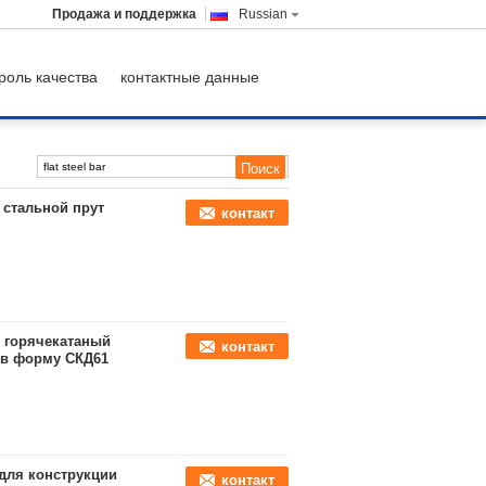
Продажа и поддержка
Russian
роль качества
контактные данные
стальной прут
контакт
, горячекатаный
контакт
 в форму СКД61
 для конструкции
контакт