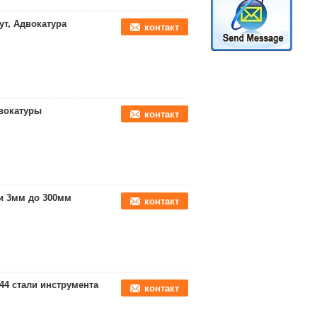
т, Адвокатура
контакт
двокатуры
контакт
ли 3мм до 300мм
контакт
44 стали инструмента
контакт