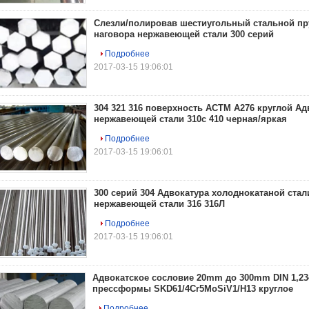
Слезли/полировав шестиугольный стальной пру
наговора нержавеющей стали 300 серий
Подробнее
2017-03-15 19:06:01
304 321 316 поверхность АСТМ А276 круглой А
нержавеющей стали 310с 410 черная/яркая
Подробнее
2017-03-15 19:06:01
300 серий 304 Адвокатура холоднокатаной ста
нержавеющей стали 316 316Л
Подробнее
2017-03-15 19:06:01
Адвокатское сословие 20mm до 300mm DIN 1,23
прессформы SKD61/4Cr5MoSiV1/H13 круглое
Подробнее