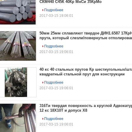
СКМ440 С45К 40Кр МнСи 35КрМо
Подробнее
2017-03-15 19:06:01
50мм 25мм сплавляют твердое ДИН1.6587 17Кр
прута, который слезли/повернутые отполирова
Подробнее
2017-03-15 19:06:01
40 кс 40 стальных прутов Кр шестиугольных/шт
квадратный стальной прут для конструкции
Подробнее
2017-03-15 19:06:01
316Ти твердая поверхность а круглой Адвокату
12 кс 18Х10Т и допуск Х8
Подробнее
2017-03-15 19:06:01