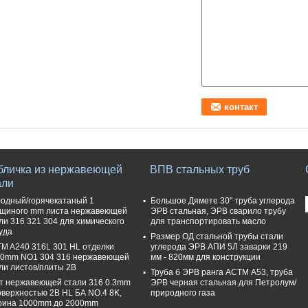
бличка из нержавеющей
ВПВ стальных труб
али
одный/горячекатаный 1
Большое Дямете 30" труба углерода
щиного mm листа нержавеющей
ЭРВ стальная, ЭРВ сварило трубу
ли 316 321 304 для химического
для транспортировать масло
уда
Размер ОД стальной трубы стали
M A240 316L 301 HL отделки
углерода ЭРВ АПИ 5Л заварки 219
0mm NO1 304 316 нержавеющей
мм - 820мм для конструкции
ли листов/плиты 2B
Труба б ЭРВ ранга АСТМ А53, труба
т нержавеющей стали 316 0.3mm
ЭРВ черная стальная для Петролум/
оверхностью 2B HL БА NO.4 8K,
природного газа
рина 1000mm до 2000mm