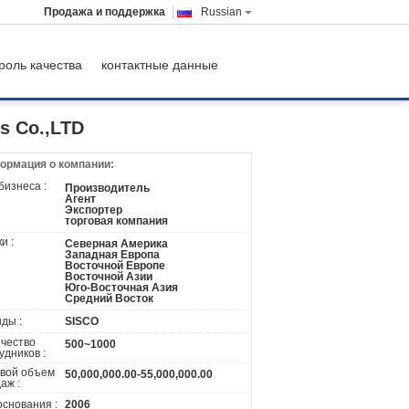
Продажа и поддержка
Russian
роль качества
контактные данные
es Co.,LTD
ормация о компании:
бизнеса :
Производитель
Агент
Экспортер
торговая компания
и :
Северная Америка
Западная Европа
Восточной Европе
Восточной Азии
Юго-Восточная Азия
Средний Восток
ды :
SISCO
чество
500~1000
удников :
вой объем
50,000,000.00-55,000,000.00
аж :
основания :
2006