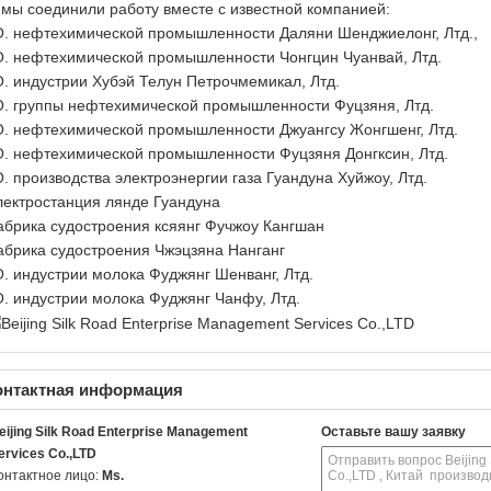
 мы соединили работу вместе с известной компанией:
О. нефтехимической промышленности Даляни Шенджиелонг, Лтд.,
. нефтехимической промышленности Чонгцин Чуанвай, Лтд.
. индустрии Хубэй Телун Петрочмемикал, Лтд.
. группы нефтехимической промышленности Фуцзяня, Лтд.
. нефтехимической промышленности Джуангсу Жонгшенг, Лтд.
. нефтехимической промышленности Фуцзяня Донгксин, Лтд.
. производства электроэнергии газа Гуандуна Хуйжоу, Лтд.
ектростанция лянде Гуандуна
брика судостроения ксяянг Фучжоу Кангшан
брика судостроения Чжэцзяна Нанганг
. индустрии молока Фуджянг Шенванг, Лтд.
. индустрии молока Фуджянг Чанфу, Лтд.
онтактная информация
eijing Silk Road Enterprise Management
Оставьте вашу заявку
ervices Co.,LTD
онтактное лицо:
Ms.