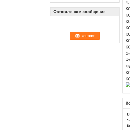
4,
К
Оставьте нам сообщение
КО
КО
КО
КО
КО
КО
Эл
Фа
Фа
КО
КО
К
B
S
К