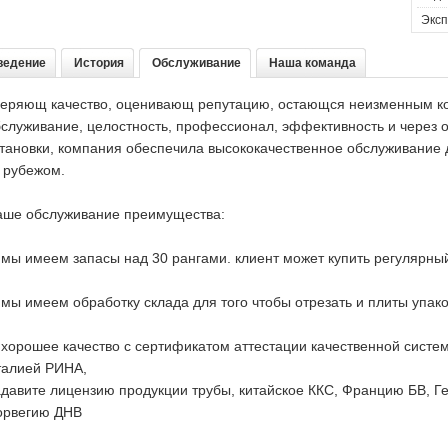
Эксп
ведение
История
Обслуживание
Наша команда
веряющ качество, оценивающ репутацию, остающся неизменным к
служивание, целостность, профессионал, эффективность и через 
тановки, компания обеспечила высококачественное обслуживание д
 рубежом.
аше обслуживание преимущества:
 мы имеем запасы над 30 рангами. клиент может купить регулярный
 мы имеем обработку склада для того чтобы отрезать и плиты упако
 хорошее качество с сертификатом аттестации качественной систе
талией РИНА,
давите лицензию продукции трубы, китайское ККС, Францию БВ, 
орвегию ДНВ