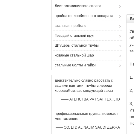
Лист алюминиевого сплава
пробки теплообменного аппарата
В
стальная пробка u
У
Твердый стальной прут
об
ус
Штуцеры стальной трубы
за
кованые стальной шар
Н
стальные болты и гайки
1,
действительно славно работать с
вашими вантами! трубы углерода
2,
хороши!! см. вас следующий заказ
—— АГЕНСТВА PVT SAT TEX. LTD
3,
И
профессиональная группа, помогает
на
мне так много
Н
—— CO. LTD AL NAJIM SAUDI ДЕРЖА