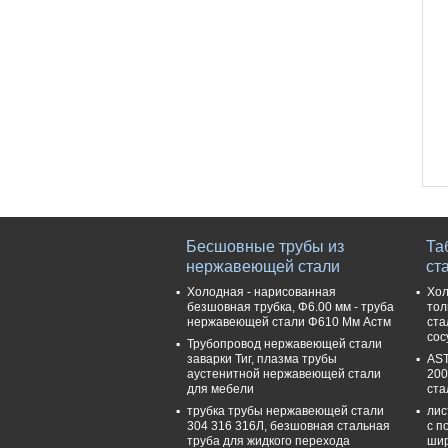
Бесшовные трубы из
Та
нержавеющей стали
ст
Холодная - нарисованная
Хол
безшовная трубка, Φ6.00 мм - труба
тол
нержавеющей стали Φ610 Мм Астм
ста
сос
Трубопровод нержавеющей стали
заварки Тиг, плазма трубы
AST
аустенитной нержавеющей стали
200
для мебели
ста
трубка трубы нержавеющей стали
лис
304 316 316Л, безшовная стальная
с п
труба для жидкого перехода
ши