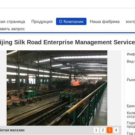
ная страница
Продукция
О Компании
Наша фабрика
конт
авить запрос
ние
ijing Silk Road Enterprise Management Servic
Инф
Вид 
Рынк
Брен
Коли
сотр
Годо
прод
кгауз плиты
1
2
3
4
Год 