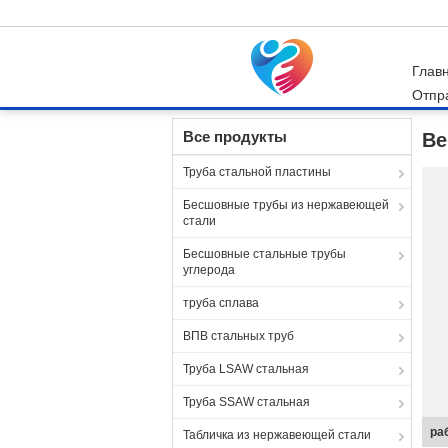
Глав
Отпр
Главная страница
О Компании
Обслужива
Все продукты
Be
Труба стальной пластины
Бесшовные трубы из нержавеющей
стали
Бесшовные стальные трубы
углерода
труба сплава
ВПВ стальных труб
Труба LSAW стальная
Труба SSAW стальная
Па
Табличка из нержавеющей стали