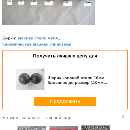
.
шарики стали меля
Бирки:
,
Керамические шарики глинозема
Получить лучшую цену для
Шарик кованой стали 16мм
бросания до размер 110мм
свернул меля стальной шарик
для руды/шахты
Продолжать
кованые стальной шар
Больше