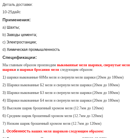
Деталь доставки:
10-25дайс
Применения:
a)
Шахты;
b)
Заводы цемента;
c)
Электростанции;
d)
Химическая промышленность
Спецификации:
Мы главным образом производим
выкованные меля шарики, свернутые меля
шарики
и
шарики бросания меля
следующим образом:
1)
шарики выкованные 60Мн меля и свернули меля шарики (20мм до 180мм)
2)
Шарики выкованные Б2 меля и свернули меля шарики (20мм до 180мм)
3)
Шарики выкованные Б3 меля и свернули меля шарики (20мм до 180мм)
4)
Шарики выкованные Б4 меля и свернули меля шарики (20мм до 180мм)
5)
Высоким шарик брошенный хромом меля (12.7мм до 120мм)
6)
Средним шарик брошенный хромом меля (12.7мм до 120мм)
7)
Низким шарик брошенный хромом меля (12.7мм до 120мм)
1.
Особенность
наших меля шариков следующим образом: