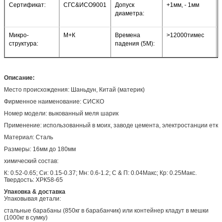
Сертификат:
СГС&ИСО9001
Допуск
+1мм, - 1мм
диаметра:
Микро-
М+К
Времена
>
12000тимес
структура:
падения (5М):
Описание:
Место происхождения: Шаньдун, Китай (материк)
Фирменное наименование: СИСКО
Номер модели: выкованный меля шарик
Применение: использованный в моих, заводе цемента, электростанции етк
Материал: Сталь
Размеры: 16мм до 180мм
химический состав:
К: 0.52-0.65; Си: 0.15-0.37; Мн: 0.6-1.2; С & П: 0.04Макс; Кр: 0.25Макс.
Твердость: ХРК58-65
Упаковка & доставка
Упаковывая детали:
стальные барабаны (850кг в барабанчик) или контейнер кладут в мешки
(1000кг в сумку)