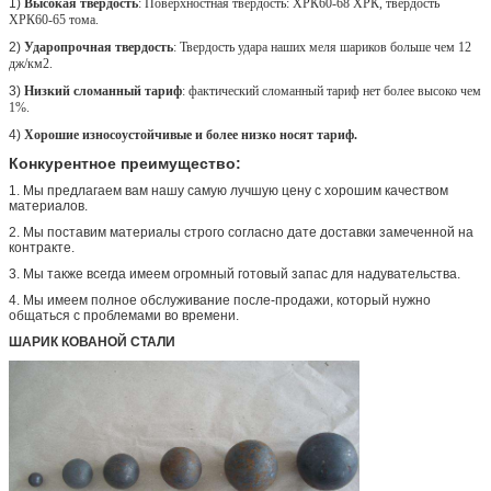
1)
Высокая твердость
: Поверхностная твердость: ХРК60-68 ХРК, твердость
ХРК60-65 тома.
2)
Ударопрочная твердость
: Твердость удара наших меля шариков больше чем 12
дж/км2.
3)
Низкий сломанный тариф
: фактический сломанный тариф нет более высоко чем
1%.
4)
Хорошие износоустойчивые и более низко носят тариф.
Конкурентное преимущество:
1.
Мы предлагаем вам нашу самую лучшую цену с хорошим качеством
материалов.
2.
Мы поставим материалы строго согласно дате доставки замеченной на
контракте.
3.
Мы также всегда имеем огромный готовый запас для надувательства.
4.
Мы имеем полное обслуживание после-продажи, который нужно
общаться с проблемами во времени.
ШАРИК КОВАНОЙ СТАЛИ