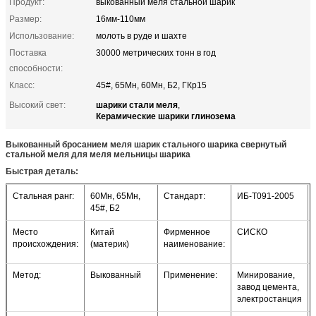
Продукт:
выкованный меля стальной шарик
Размер:
16мм-110мм
Использование:
молоть в руде и шахте
Поставка
30000 метрических тонн в год
способности:
Класс:
45#, 65Мн, 60Мн, Б2, ГКр15
шарики стали меля
Высокий свет:
,
Керамические шарики глинозема
Выкованный бросанием меля шарик стального шарика свернутый
стальной меля для меля мельницы шарика
Быстрая деталь:
Стальная ранг:
60Мн, 65Мн,
Стандарт:
ИБ-Т091-2005
45#, Б2
Место
Китай
Фирменное
СИСКО
происхождения:
(материк)
наименование:
Метод:
Выкованный
Применение:
Минирование,
завод цемента,
электростанция