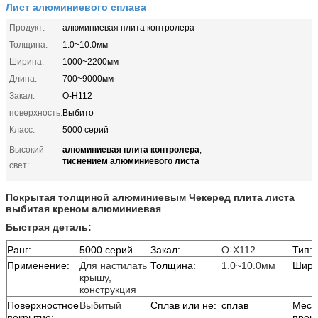
Лист алюминиевого сплава
Продукт:
алюминиевая плита контролера
Толщина:
1.0~10.0мм
Ширина:
1000~2200мм
Длина:
700~9000мм
Закал:
O-H112
поверхность:
Выбито
Класс:
5000 серий
алюминиевая плита контролера
Высокий
,
тиснением алюминиевого листа
свет:
Покрытая толщиной алюминиевым Чекеред плита листа
выбитая креном алюминиевая
Быстрая деталь:
Ранг:
5000 серий
Закал:
О-Х112
Тип:
Применение:
Для настилать
Толщина:
1.0~10.0мм
Шири
крышу,
конструкция
Поверхностное
Выбитый
Сплав или не:
сплав
Мест
покрытие:
прои