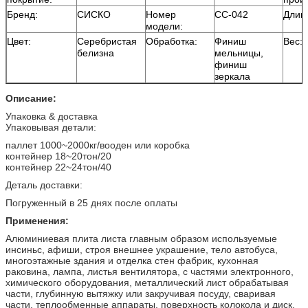
Бренд:
СИСКО
Номер
СС-042
Длин
модели:
Цвет:
Серебристая
Обработка:
Финиш
Вес:
белизна
мельницы,
финиш
зеркала
Описание:
Упаковка & доставка
Упаковывая детали:
паллет 1000~2000кг/вооден или коробка
контейнер 18~20тон/20
контейнер 22~24тон/40
Деталь доставки:
Погруженный в 25 днях после оплаты
Применения:
Алюминиевая плита листа главным образом используемые
инсиньс, афиши, строя внешнее украшение, тело автобуса,
многоэтажные здания и отделка стен фабрик, кухонная
раковина, лампа, листья вентилятора, с частями электронного,
химического оборудования, металлический лист обрабатывая
части, глубинную вытяжку или закручивая посуду, сваривая
части, теплообменные аппараты, поверхность колокола и диск,