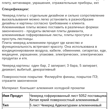
плиту, китченваре, украшения, отражательные приборы, ект.
Спецификации:
Чекеред плиты с отдельным дизайном и сильно сопротивление
выскальзывания можно легко установить в разнообразие
дизайны и картины согласно требованию к клиента.
Алюминиевые плиты можно поставить в различных формах
законченного - продукты включая плиты диаманта,
алюминиевые гофрированные листы, плиты проступи и
проступь лестницы.
Плита чекеред алюминием продукт где качество и
функциональность встречают красоту. Она использована в
кондиционировании воздуха, кабеле, обменнике, сигаретах, еде,
медицине, украшении, упаковке, электрических, электрических
продуктах и етк.
Чекеред картины: один бар, 2 запирает, 3 бара, 5 запирает,
диамант, выбитый, декоративный
Поверхностное покрытие: Филируйте финиш, покрытое ПЭ,
отразите законченное
Материал: Коильшет алюминия холодной прокатки
Имя Продут
Чекеред гофрированный лист 5052 поставщика
Китая яркий поверхностный алюминиевый
Тип
5 лист Чекеред Адвокатурами алюминиевый