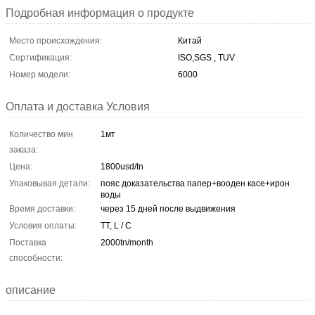
Подробная информация о продукте
Место происхождения:
Китай
Сертификация:
ISO,SGS , TUV
Номер модели:
6000
Оплата и доставка Условия
Количество мин
1мт
заказа:
Цена:
1800usd/tn
Упаковывая детали:
пояс доказательства папер+вооден касе+ирон
воды
Время доставки:
через 15 дней после выдвижения
Условия оплаты:
TT, L / C
Поставка
2000tn/month
способности:
описание