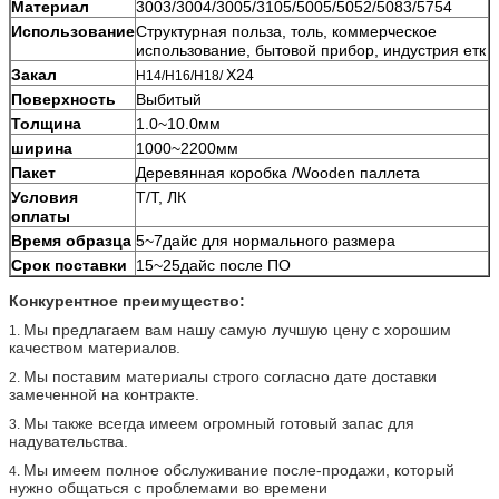
Материал
3003/3004/3005/3105/5005/5052/5083/5754
Использование
Структурная польза, толь, коммерческое
использование, бытовой прибор, индустрия етк
Закал
Х24
H14/H16/H18/
Поверхность
Выбитый
Толщина
1.0~10.0мм
ширина
1000~2200мм
Пакет
Деревянная коробка /Wooden паллета
Условия
Т/Т, ЛК
оплаты
Время образца
5~7дайс для нормального размера
Срок поставки
15~25дайс после ПО
Конкурентное преимущество:
Мы предлагаем вам нашу самую лучшую цену с хорошим
1.
качеством материалов.
Мы поставим материалы строго согласно дате доставки
2.
замеченной на контракте.
Мы также всегда имеем огромный готовый запас для
3.
надувательства.
Мы имеем полное обслуживание после-продажи, который
4.
нужно общаться с проблемами во времени