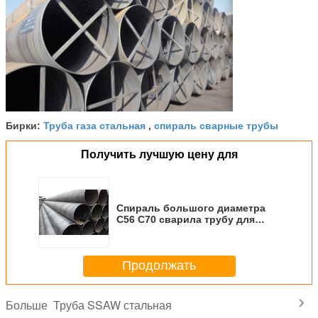
Труба газа стальная
спираль сварные трубы
Бирки:
,
Получить лучшую цену для
Спираль большого диаметра
С56 С70 сварила трубу для
масла, закручивает в спираль
погруженная в воду полученная
дуговой сваркой труба
Продолжать
Труба SSAW стальная
Больше