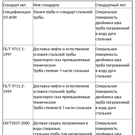
Л625/С90
625
775
695
915
Стандарт нет.
Имя стандарта
Стандартный тип
Л690/С100
690
840
760
990
Спецификации
Линия труба и стандарт стальной
Спиральная
Л830/С120
830
1050
915
1145
5Л АПИ
трубы
поверхность
двойника шва
труба погруженной
в воду дуги
стальная
ГБ/Т 9711.1-
Доставка нефти и естественное
Спиральная
1997
условия стальной трубы
поверхность
транспорта газа промышленные
двойника шва
технические
труба погруженной
Труба степени- Ⅰ части стальная
в воду дуги
стальная
ГБ/Т 9711.2-
Доставка нефти и естественное
Спиральная
1999
условия стальной трубы
поверхность
транспорта газа промышленные
двойника шва
технические
труба погруженной
Труба степени-Б Ⅰ части стальная
в воду дуги
стальная
СИ/Т5037-2000
Дуговая сварка погруженная в
Спиральная
воду спиралью
поверхность
стальная труба для нагнетающей
двойника шва