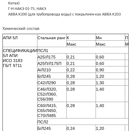
Китая)
Г-Н НАКЭ 01-75, НАКЭ
АВВА К200 (для трубопровода воды) с покрытием как АВВА К203
Химический состав
АПИ 5Л
Стальная ранг
К
Мн
П
Макс
Макс
Ми
СПЕЦИФИКАЦИИ
ПСЛ1
5Л АПИ
А25/Л175
0,21
0,60
ИСО 3183
А25П/Л175П
0,21
0,60
ГБ/Т 9711
А/Л210
0,22
0,90
Б/Л245
0,28
1,20
С42/Л290
0,28
1,30
С46/Л320,
0,28
1,40
С52/Л360,
С56/390
С60/Л415,
0,28
1,40
С65/Л450,
С70/Л485
ПСЛ2
Б/Л245
0,24
1,20