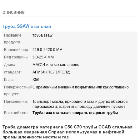
описание
Труба SSAW стальная
Название
труба ssaw
продукта:
Внешний ряд:
219.0-2420.0 ММ
Ряд толщины:
5.0-25.4 ММ
Длина:
МАС14 или как соглашено
стандарт:
АПИ5Л (ПСЛ1/ПСЛ2)
Класс:
X56
Поверхностный
С временным внешним покрытием или как соглашено
процесс:
Применение:
Транспорт масла, природного газа и других объектов
пар-жидкости, встретить повсюду давление пускает
Труба газа стальная
спираль сварные трубы
Высокий свет:
,
Труба диаметра материала С56 С70 трубы ССАВ стальная
большая сваренная Сприал используемая в нефтяной
промышленности нефти и газ