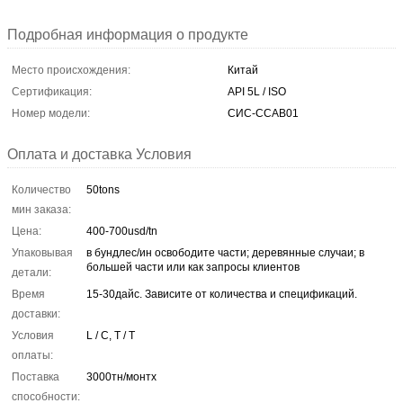
Подробная информация о продукте
Место происхождения:
Китай
Сертификация:
API 5L / ISO
Номер модели:
СИС-ССАВ01
Оплата и доставка Условия
Количество
50tons
мин заказа:
Цена:
400-700usd/tn
Упаковывая
в бундлес/ин освободите части; деревянные случаи; в
большей части или как запросы клиентов
детали:
Время
15-30дайс. Зависите от количества и спецификаций.
доставки:
Условия
L / C, T / T
оплаты:
Поставка
3000тн/монтх
способности: