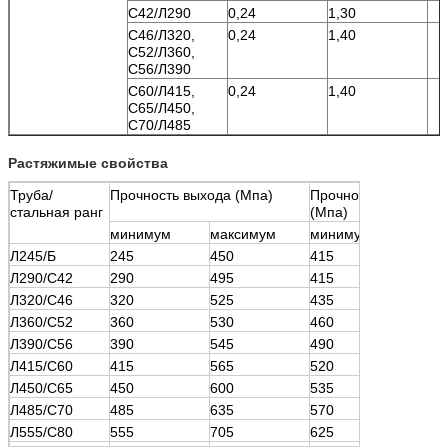
С42/Л290
0,24
1,30
С46/Л320,
0,24
1,40
С52/Л360,
С56/Л390
С60/Л415,
0,24
1,40
С65/Л450,
С70/Л485
Растяжимые свойства
Труба/
Прочность выхода (Мпа)
Прочность на растя
стальная ранг
(Мпа)
минимум
максимум
минимум
макс
Л245/Б
245
450
415
655
Л290/С42
290
495
415
655
Л320/С46
320
525
435
655
Л360/С52
360
530
460
760
Л390/С56
390
545
490
760
Л415/С60
415
565
520
760
Л450/С65
450
600
535
760
Л485/С70
485
635
570
760
Л555/С80
555
705
625
825