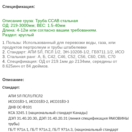
Спецификация:
Описание груза: Труба ССАВ стальная
ОД: 219-3000мм; ВЕС: 1.5-40мм
Длина: 4-12м или согласно вашим требованиям.
Раздел: круглый
Пользы: Использованный для перевозки воды, газа, или
1.
продуктов пертролеум и трубы штабелевки
2.
Стандарт: АПИ 5Л, ПСЛ 1/2, ЭН-10208-1/2, ГБ9711.1/2, ИСО
3.
Стальная ранг: А, Б, С42, С46, С52, С56, С60, С65, С70
4.
Спецификация: ОД от 219.1мм до 2134мм, середины от
8.625инч от 84 дюймов.
Описание:
Стандарт:
АПИ 5Л ПСЛ1/ПСЛ2
ИСО3183-1, ИСО3183-2, ИСО3183-3
ДНВ ОС-Ф101
КСА З245.1 (национальный стандарт Канады)
ДЭП 31.40.20.30, ДЭП 31.40.20.31 (линия спецификация РАКОВИНЫ
трубы)
ГБ/Т 971л.1, ГБ/Т 971л.2, ГБ/Т 971л.3, (национальный стандарт