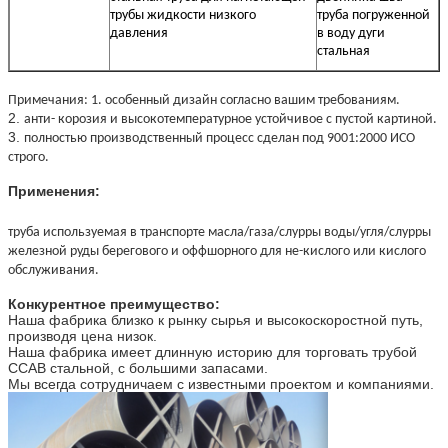
трубы жидкости низкого
труба погруженной
давления
в воду дуги
стальная
Примечания: 1. особенный дизайн согласно вашим требованиям.
2.
анти- корозия и высокотемпературное устойчивое с пустой картиной.
3.
полностью производственный процесс сделан под 9001:2000 ИСО
строго.
Применения:
труба используемая в транспорте масла/газа/слурры воды/угля/слурры
железной руды берегового и оффшорного для не-кислого или кислого
обслуживания.
Конкурентное преимущество:
Наша фабрика близко к рынку сырья и высокоскоростной путь,
производя цена низок.
Наша фабрика имеет длинную историю для торговать трубой
ССАВ стальной, с большими запасами.
Мы всегда сотрудничаем с известными проектом и компаниями.