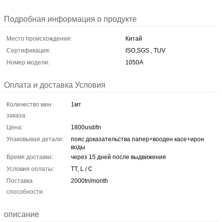
Подробная информация о продукте
Место происхождения:
Китай
Сертификация:
ISO,SGS , TUV
Номер модели:
1050А
Оплата и доставка Условия
Количество мин
1мт
заказа:
Цена:
1800usd/tn
Упаковывая детали:
пояс доказательства папер+вооден касе+ирон
воды
Время доставки:
через 15 дней после выдвижения
Условия оплаты:
TT, L / C
Поставка
2000tn/month
способности:
описание