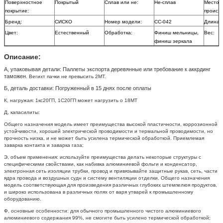
Поверхностное
Покрытый
Сплав или не:
Не-сплав
Место
покрытие:
происх
Бренд:
СИСКО
Номер модели:
СС-042
Длина:
Цвет:
Естественный
Обработка:
Финиш мельницы,
Вес:
финиш зеркала
Описание:
А, упаковывая детали:
Паллеты экспорта деревянные или требование к аккрдинг
таможен
.
Вегихт пачки не превысить 2МТ.
Б, деталь доставки:
Погруженный в 15 днях после оплаты
К, нагружая: 1кс20ГП, 1С20ГП может нагрузить о 18МТ
Д, капасилиты:
Общего назначения модель имеет преимущества высокой пластичности, коррозионной
устойчивости, хорошей электрической проводимости и термальной проводимости, но
прочность низка, и не может быть усилена термической обработкой. Приемлемая
заварка контакта и заварка газа;
Э, объем применения: используйте преимущества делать некоторые структуры с
специфическими свойствами, как набивка алюминиевой фольги и конденсатор,
электронная сеть изоляции трубки, провод и привязывайте защитные рукав, сеть, части
ядра провода и воздушных судн и систему вентиляции отделки. Общего назначения
модель соответствующая для произведения различных глубоких штемпелюя продуктов,
и широко использована в различных полях от варя утварей к промышленному
оборудованию.
Ф, основные особенности: для обычного промышленного чистого алюминиевого
алюминиевого содержания 99%, не смогите быть усилено термической обработкой;