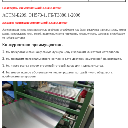
Стандарты для алюминиевой плиты листа:
АСТМ-Б209. ЭН573-1, ГБ/Т3880.1-2006
Качество материала алюминиевой плиты листа:
Алюминиевая плита листа полностью свободна от дефектов как белая ржавчина, заплаты масла, метки
крена, повреждение края, погиб, вдавленные места, отверстия, красные строк, царапины и свободное
от набора катушки
Конкурентное преимущество:
1.
Мы предлагаем вам нашу самую лучшую цену с хорошим качеством материалов.
2.
Мы поставим материалы строго согласно дате доставки замеченной на контракте.
3.
Мы также всегда имеем огромный готовый запас для надувательства.
4.
Мы имеем полное обслуживание после-продажи, который нужно общаться с
проблемами во времени