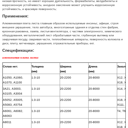
низкая прочность, но имеет хорошие дуктильность, формабилиты, велдабилиты и
коррозионную устойчивость; анодное окисление может улучшить коррозионную
устойчивость, и красивую поверхность;
Применения:
Алюминиевая плита листа главным образом используемые инсиньс, афиши, строя
внешнее украшение, тело автобуса, многоэтажные здания и отделка стен фабрик,
кухонная раковина, лампа, листья вентилятора, с частями электронного, химического
оборудования, металлический лист обрабатывая части, глубинную вытяжку или
закручивая посуду, сваривая части, теплообменные аппараты, поверхность колокола и
диск, плиту, китченваре, украшения, отражательные приборы, ект.
Спецификации:
алюминиевая плита листа:
Сплав нет.
Толщина
Ширина
Длина
Закал
(мм)
(мм)
(мм)
А1050, А1060,
1.0-10
20-2200
20-8000
Х12, Х2
А1070, А1100
Х18, Х2
3А21, А3003,
1.0-10
20-2200
20-8000
Х14, Х1
А3105, А3004
А5052, А5005,
1.0-10
20-2200
20-8000
Х18, Х2
А5083, А5754
Х111, Х
А6061, А6082,
1.0-10
20-2200
20-8000
Т4, Т6, 
А6063
А8011
1.0-10
20-2200
20-8000
Х12, Х2
Х18, Х2