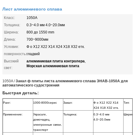
Лист алюминиевого сплава
Класс:
1050А
Толщина:
0.3~4.0 мм 4.0~20.0мм
Ширина:
800 до 1550 mm
Длина:
700~9000мм
Условие:
Ф о Х12 Х22 Х14 Х24 Х18 Х32 етк.
поверхность:
гладкий
алюминиевая плита контролера
Высокий
,
Морская алюминиевая плита
свет:
1050A /
Закал ф плиты листа алюминиевого сплава ЭНАВ-1050А для
автоматического судостроения
Быстрая деталь:
Ранг:
1000-8000серис
Закал:
Ф о Х12 Х22 Х14
Тип:
Х24 Х18 Х32 етк.
Применение:
Украсьте,
Толщина:
0.3~4.0 мм
Ширина
домочадец,
4.0~20.0мм
электронные связи,
транспорт