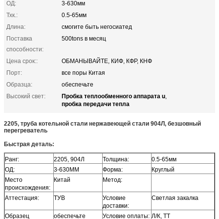
ОД:
3-630мм
Тхк.:
0.5-65мм
Длина:
смогите быть негосиатед
Поставка
500tons в месяц
способности:
Цена срок::
ОБМАНЫВАЙТЕ, КИФ, КФР, КНФ
Порт:
все поры Китая
Образца:
обеспечьте
Пробка теплообменного аппарата u
Высокий свет:
,
пробка передачи тепла
2205, труба котельной стали нержавеющей стали 904Л, безшовный
перегреватель
Быстрая деталь:
Ранг:
2205, 904Л
Толщина:
0.5-65мм
ОД:
3-630ММ
Форма:
Круглый
Место
Китай
Метод:
происхождения:
Аттестация:
ТУВ
Условие
Светлая закалка
доставки:
Образец
обеспечьте
Условие оплаты:
Л/К, ТТ