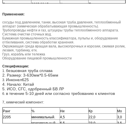
Ранг:
2205 904Л
Характеристики:
Превосходная
способность
неорганического
Применения:
сопротивления
сосуды под давлением, танки, высокая труба давления, теплообменный
кислотной коррозии
аппарат (химическая обрабатывающая промышленность).
Трубопроводы нефти и газ, штуцеры трубы теплообменного аппарата.
Система очистки сточных вод.
Бумажная промышленность классификатора, пульпы и, оборудование
отбеливания, система обработки хранения.
Окружающая среда вращая вала, высокопрочных и корозии, сжимая ролик,
лезвия, турбинку, етк.
Груз, корабль или тележка
Оборудование пищевой промышленности
Спецификации:
безшовная труба сплава
1.
2. Размер: 3-630мм*0.5-65мм
Инконел625
3.
4. Начало: Китай
5. ИСО, СГС, одобренный БВ ЛР
в течение 5-10 дней или согласно требованию к клиентов
6.
7, химический компонент:
Ранг
%
Ни
Кр
Мо
2205
минимальный.
4,5
22,0
3,0
максимальный.
6,5
23,0
3,5