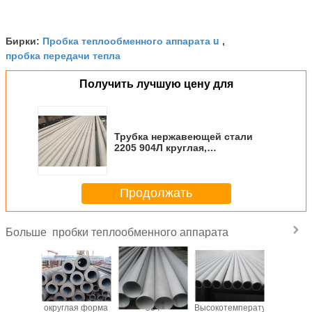
Пробка теплообменного аппарата u
Бирки:
,
пробка передачи тепла
Получить лучшую цену для
Трубка нержавеющей стали
2205 904Л круглая,
холоднопрокатная вокруг
стального трубопровода
Продолжать
пробки теплообменного аппарата
Больше
од 12м -
округлая форма
304
Высокотемпературное
Ранг т