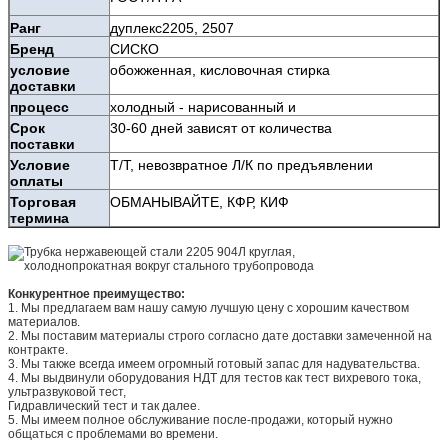
Ранг
дуплекс2205, 2507
Бренд
СИСКО
условие
обожженная, кисловочная стирка
доставки
процесс
холодный - нарисованный и
Срок
30-60 дней зависят от количества
поставки
Условие
Т/Т, невозвратное Л/К по предъявлении
оплаты
Торговая
ОБМАНЫВАЙТЕ, КФР, КИФ
термина
Конкурентное преимущество:
1.
Мы предлагаем вам нашу самую лучшую цену с хорошим качеством
материалов.
2.
Мы поставим материалы строго согласно дате доставки замеченной на
контракте.
3.
Мы также всегда имеем огромный готовый запас для надувательства.
4.
Мы выдвинули оборудования НДТ для тестов как тест вихревого тока,
ультразвуковой тест,
Гидравлический тест и так далее.
5.
Мы имеем полное обслуживание после-продажи, который нужно
общаться с проблемами во времени.