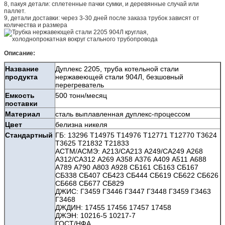
8, пакуя детали: сплетенные пачки сумки, и деревянные случай или
паллет.
9, детали доставки: через 3-30 дней после заказа трубок зависят от
количества и размера
Описание:
Название
Дуплекс 2205, труба котельной стали
продукта
нержавеющей стали 904Л, безшовный
перегреватель
Емкость
500 тонн/месяц
поставки
Материал
сталь выплавленная дуплекс-процессом
Цвет
белизна никеля
Стандартный
ГБ: 13296 Т14975 Т14976 Т12771 Т12770 Т3624
Т3625 Т21832 Т21833
АСТМ/АСМЭ: А213/СА213 А249/СА249 А268
А312/СА312 А269 А358 А376 А409 А511 А688
А789 А790 А803 А928 СБ161 СБ163 СБ167
СБ338 СБ407 СБ423 СБ444 СБ619 СБ622 СБ626
СБ668 СБ677 СБ829
ДЖИС: Г3459 Г3446 Г3447 Г3448 Г3459 Г3463
Г3468
ДЖДИН: 17455 17456 17457 17458
ДЖЭН: 10216-5 10217-7
ГОСТ/НФА