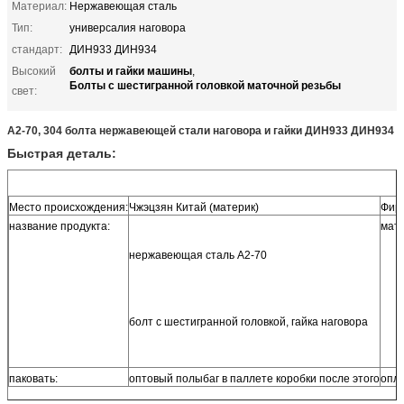
Материал:
Нержавеющая сталь
Тип:
универсалия наговора
стандарт:
ДИН933 ДИН934
болты и гайки машины
Высокий
,
Болты с шестигранной головкой маточной резьбы
свет:
А2-70, 304 болта нержавеющей стали наговора и гайки ДИН933 ДИН934
Быстрая деталь:
Место происхождения:
Чжэцзян Китай (материк)
Фир
название продукта:
мат
нержавеющая сталь А2-70
болт с шестигранной головкой, гайка наговора
паковать:
оптовый полыбаг в паллете коробки после этого
опла