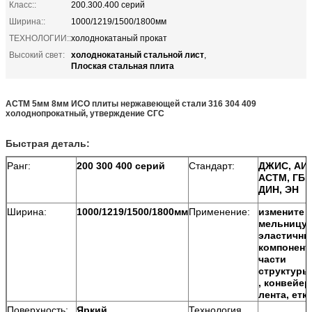
Класс::
200.300.400 серий
Ширина::
1000/1219/1500/1800мм
ТЕХНОЛОГИИ::
холоднокатаный прокат
холоднокатаный стальной лист
Высокий свет:
,
Плоская стальная плита
АСТМ 5мм 8мм ИСО плиты нержавеющей стали 316 304 409
холоднопрокатный, утверждение СГС
Быстрая деталь:
Ранг:
200 300 400 серий
Стандарт:
ДЖИС, АИ
АСТМ, ГБ,
ДИН, ЭН
Ширина:
1000/1219/1500/1800мм
Применение:
измените
мельницу,
эластичн
компонент,
части
структуры
, конвейер
лента, етк
Поверхность:
Яркий
Технология