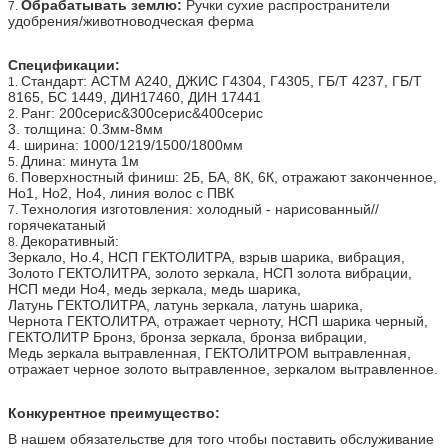
Обрабатывать землю:
Ручки сухие распространители
7.
удобрения/животноводческая ферма
Спецификации:
Стандарт: АСТМ А240, ДЖИС Г4304, Г4305, ГБ/Т 4237, ГБ/Т
1.
8165, БС 1449, ДИН17460, ДИН 17441
Ранг: 200серис&300серис&400серис
2.
3. толщина: 0.3мм-8мм
4. ширина: 1000/1219/1500/1800мм
Длина: минута 1м
5.
Поверхностный финиш: 2Б, БА, 8К, 6К, отражают законченное,
6.
Но1, Но2, Но4, линия волос с ПВК
Технология изготовления: холодный - нарисованный//
7.
горячекатаный
Декоративный:
8.
Зеркало, Но.4, НСП ГЕКТОЛИТРА, взрыв шарика, вибрация,
Золото ГЕКТОЛИТРА, золото зеркала, НСП золота вибрации,
НСП меди Но4, медь зеркала, медь шарика,
Латунь ГЕКТОЛИТРА, латунь зеркала, латунь шарика,
Чернота ГЕКТОЛИТРА, отражает черноту, НСП шарика черный,
ГЕКТОЛИТР Бронз, бронза зеркала, бронза вибрации,
Медь зеркала вытравленная, ГЕКТОЛИТРОМ вытравленная,
отражает черное золото вытравленное, зеркалом вытравленное.
Конкурентное преимущество:
В нашем обязательстве для того чтобы поставить обслуживание