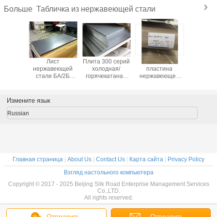
Табличка из нержавеющей стали
Больше
ита
Лист
Плита 300 серий
Стальная
Пли
веющей
нержавеющей
холодная/
пластина
нержав
 316Ти
стали БА/2Б
горячекатаная
нержавеющей
стали 30
ширина
поверхностный
нержавеющей
стали АСТМ
1500 кс 
19 Мм/
АИСИ 316Л,
стали стальная
А240 304 4 фута
горячек
катаный
холоднопрокатная
пластина
ширины/8 футов
для кр
Измените язык
плоская
6мм/8мм плоская
длины для
Бол
стальная
сосуда
Russian
пластина
Главная страница
|
About Us
|
Contact Us
|
Карта сайта
|
Privacy Policy
Взгляд настольного компьютера
Copyright © 2017 - 2025 Beijing Silk Road Enterprise Management Services
Co.,LTD.
All rights reserved.
Отправить
Отправить