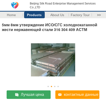
Beijing Silk Road Enterprise Management Services
Co.,LTD
Home
Products
About Us
Factory Tour
>>
5мм 8мм утверждение ИСО/СГС холоднокатанной
жести нержавеющей стали 316 304 409 АСТМ
Лучшая цена
контактные данные