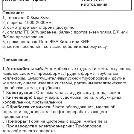
изготовления:
Описание:
1, толщина: 0.3мм-8мм
2, ширина: 1000-2000мм
3, осмотр третьей стороны доступно.
4, оплата: ТТ, 30% заранее, баланс против экземпляра Б/Л или
Л/К по предъявлении.
5, сроки поставок: Порт ФКА Китая или КИФ.
6, метод поселения: согласно действительному весу.
Применения:
Автомобильный:
Автомобильные отделка и комплектующееа
1.
изделие системы прессформы/Трудн-к-формы, трубчатые
коллекторы, шумоглушители/выпускной трубопровод и другие
комплектующееа изделие системы, раковины каталитеческого
преобразователя, струбцины
Конструкция:
Сточные канавы и даунспоуц, толь, сидинг
2.
Китченваре:
Варя утвари, судомойки, печи, клобуки ряда,
3.
холодильники, протыкальники
Обработка химиката:
Части оборудования, масляной
4.
горелки и подогревателя нефтеперерабатывающего
предприятия
Приборы:
Горячие цистерны с водой, жилые печи
5.
Производство электроэнергии:
Трубопровод
6.
теплообменного аппарата