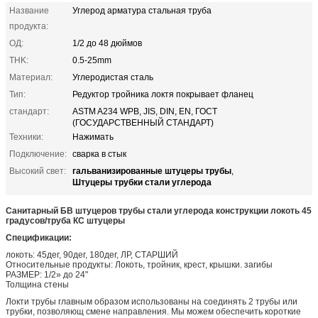
Название
Углерод арматура стальная труба
продукта:
ОД:
1/2 до 48 дюймов
THK:
0.5-25mm
Материал:
Углеродистая сталь
Тип:
Редуктор тройника локтя покрывает фланец
стандарт:
ASTM A234 WPB, JIS, DIN, EN, ГОСТ
(ГОСУДАРСТВЕННЫЙ СТАНДАРТ)
Техники:
Нажимать
Подключение:
сварка в стык
гальванизированные штуцеры трубы
Высокий свет:
,
Штуцеры трубки стали углерода
Санитарный БВ штуцеров трубы стали углерода конструкции локоть 45
градусов/труба КС штуцеры
Спецификации:
локоть: 45дег, 90дег, 180дег, ЛР, СТАРШИЙ
Относительные продукты: Локоть, тройник, крест, крышки. загибы
РАЗМЕР: 1/2» до 24"
Толщина стены
Локти трубы главным образом использованы на соединять 2 трубы или
трубки, позволяющ смене направления. Мы можем обеспечить короткие