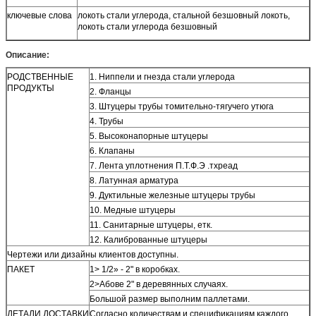
ключевые слова
локоть стали углерода, стальной безшовный локоть,
локоть стали углерода безшовный
Описание:
РОДСТВЕННЫЕ
1. Ниппели и гнезда стали углерода
ПРОДУКТЫ
2. Фланцы
3. Штуцеры трубы томительно-тягучего утюга
4. Трубы
5. Высоконапорные штуцеры
6. Клапаны
7. Лента уплотнения П.Т.Ф.Э .тхреад
8. Латунная арматура
9. Дуктильные железные штуцеры трубы
10. Медные штуцеры
11. Санитарные штуцеры, етк.
12. Калиброванные штуцеры
Чертежи или дизайны клиентов доступны.
ПАКЕТ
1> 1/2» - 2" в коробках.
2>Абове 2" в деревянных случаях.
Большой размер выполним паллетами.
ДЕТАЛИ ДОСТАВКИ
Согласно количествам и спецификациям каждого