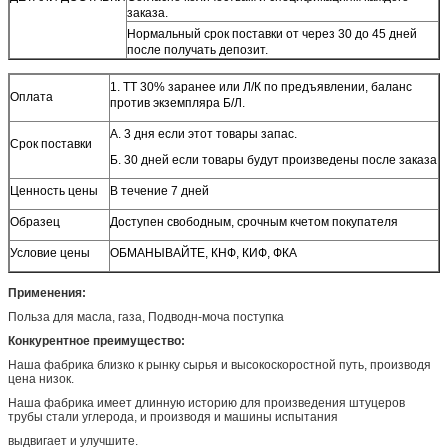
заказа.
Нормальный срок поставки от через 30 до 45 дней
после получать депозит.
1. ТТ 30% заранее или Л/К по предъявлении, баланс
Оплата
против экземпляра Б/Л.
А. 3 дня если этот товары запас.
Срок поставки
Б. 30 дней если товары будут произведены после заказа
Ценность цены
В течение 7 дней
Образец
Доступен свободным, срочным кчетом покупателя
Условие цены
ОБМАНЫВАЙТЕ, КНФ, КИФ, ФКА
Применения:
Польза для масла, газа, Подводн-моча поступка
Конкурентное преимущество:
Наша фабрика близко к рынку сырья и высокоскоростной путь, производя
цена низок.
Наша фабрика имеет длинную историю для произведения штуцеров
трубы стали углерода, и производя и машины испытания
выдвигает и улучшите.