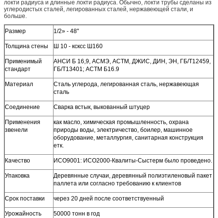
локти радиуса и длинные локти радиуса. Обычно, локти трубы сделаны из
углеродистых сталей, легированных сталей, нержавеющей стали, и
больше.
Размер
1/2» - 48"
Толщина стены
Ш 10 - ксксс Ш160
Применимый
АНСИ Б 16,9, АСМЭ, АСТМ, ДЖИС, ДИН, ЭН, ГБ/Т12459,
стандарт
ГБ/Т13401; АСТМ Б16.9
Материал
Сталь углерода, легированная сталь, нержавеющая
сталь
Соединение
Сварка встык, выкованный штуцер
Применения
как масло, химическая промышленность, охрана
звенели
природы воды, электричество, боилер, машинное
оборудование, металлургия, санитарная конструкция
етк.
Качество
ИСО9001: ИСО2000-Квалиты-Сыстерм было проведено.
Упаковка
Деревянные случаи, деревянный полиэтиленовый пакет
паллета или согласно требованию к клиентов
Срок поставки
через 20 дней после соответствуенный
Урожайность
50000 тонн в год