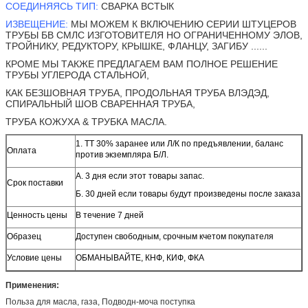
СОЕДИНЯЯСЬ ТИП:
СВАРКА ВСТЫК
ИЗВЕЩЕНИЕ:
МЫ МОЖЕМ К ВКЛЮЧЕНИЮ СЕРИИ ШТУЦЕРОВ
ТРУБЫ БВ СМЛС ИЗГОТОВИТЕЛЯ НО ОГРАНИЧЕННОМУ ЭЛОВ,
ТРОЙНИКУ, РЕДУКТОРУ, КРЫШКЕ, ФЛАНЦУ, ЗАГИБУ ......
КРОМЕ МЫ ТАКЖЕ ПРЕДЛАГАЕМ ВАМ ПОЛНОЕ РЕШЕНИЕ
ТРУБЫ УГЛЕРОДА СТАЛЬНОЙ,
КАК БЕЗШОВНАЯ ТРУБА, ПРОДОЛЬНАЯ ТРУБА ВЛЭДЭД,
СПИРАЛЬНЫЙ ШОВ СВАРЕННАЯ ТРУБА,
ТРУБА КОЖУХА & ТРУБКА МАСЛА.
1. ТТ 30% заранее или Л/К по предъявлении, баланс
Оплата
против экземпляра Б/Л.
А. 3 дня если этот товары запас.
Срок поставки
Б. 30 дней если товары будут произведены после заказа
Ценность цены
В течение 7 дней
Образец
Доступен свободным, срочным кчетом покупателя
Условие цены
ОБМАНЫВАЙТЕ, КНФ, КИФ, ФКА
Применения:
Польза для масла, газа, Подводн-моча поступка