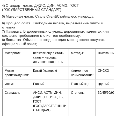
Стандарт локтя: ДЖИС, ДИН, АСМЭ, ГОСТ
4)
(ГОСУДАРСТВЕННЫЙ СТАНДАРТ)
Материал локтя: Сталь Стел&Стайньлесс углерода
5)
Процесс локтя: Свободные вковка, вырезывание плиты и
6)
отливка
Паковать: В деревянных случаях, деревянных паллетах или
7)
согласно требованию к клиентов особенному;
Доставка: Обычно не позднее один месяц после получать
8)
официальный заказ;
Материал:
нержавеющая сталь,
Методы:
Выкованны
сталь углерода,
легированная сталь
Место
Китай (материк)
Фирменное
СИСКО
происхождения:
наименование:
Форма:
Равный
Главный код:
круглый
Стандарт:
АНСИ, АСТМ, ДИН,
Степень:
30/45/60/90
ДЖИС, БС, ИСО, ГБ,
ГОСТ
(ГОСУДАРСТВЕННЫЙ
СТАНДАРТ)