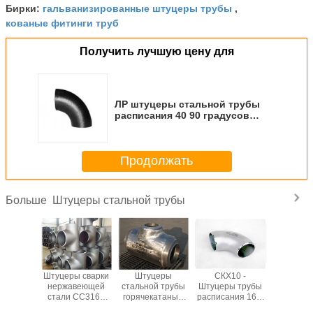
гальванизированные штуцеры трубы
Бирки:
,
кованые фитинги труб
Получить лучшую цену для
ЛР штуцеры стальной трубы
расписания 40 90 градусов
безшовные/штуцер трубы
локтя заварки
Продолжать
Штуцеры стальной трубы
Больше
ованное
Штуцеры сварки
Штуцеры
СКХ10 -
Выкованн
овное
нержавеющей
стальной трубы
Штуцеры трубы
фланец 
рование
стали СС316Л
горячекатаные
расписания 160,
БЛ шту
одном
СС310, 904Л
1.24mm до
равный тройник/
трубы 