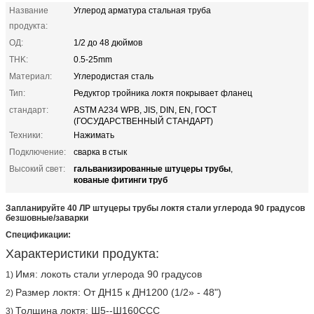
Название
Углерод арматура стальная труба
продукта:
ОД:
1/2 до 48 дюймов
THK:
0.5-25mm
Материал:
Углеродистая сталь
Тип:
Редуктор тройника локтя покрывает фланец
стандарт:
ASTM A234 WPB, JIS, DIN, EN, ГОСТ
(ГОСУДАРСТВЕННЫЙ СТАНДАРТ)
Техники:
Нажимать
Подключение:
сварка в стык
гальванизированные штуцеры трубы
Высокий свет:
,
кованые фитинги труб
Запланируйте 40 ЛР штуцеры трубы локтя стали углерода 90 градусов
безшовные/заварки
Спецификации:
Характеристики продукта:
Имя: локоть стали углерода 90 градусов
1)
Размер локтя: От ДН15 к ДН1200 (1/2» - 48")
2)
Толщина локтя: Ш5--Ш160ССС
3)