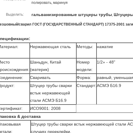
полировать, маринуя
гальванизированные штуцеры трубы
Штуцеры 
Выделить:
,
езшовный/сварил ГОСТ (ГОСУДАРСТВЕННЫЙ СТАНДАРТ) 17375-2001 загиб
пецификации:
атериал:
Нержавеющая сталь
Методы:
нажатие
Место
Шаньдун, Китай
Номер
1/2» - 48"
роисхождения:
(материк)
модели:
оединение:
Сваривать
Форма:
равный, уменьша
родукт:
Штуцер трубы сварки
Стандарт:
АСМЭ Б16.9
встык нержавеющей
стали АСМЭ Б16.9
ертификат:
ИСО9001: 2008
паковка & доставка
паковывая
Штуцер трубы сварки встык нержавеющей стали АС
етали:
случаях переклейки.