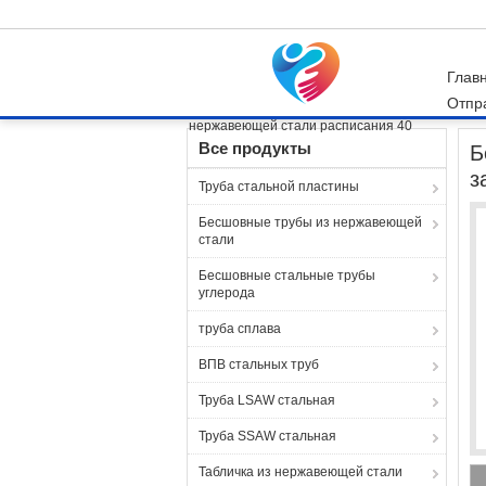
Глав
Отпр
Главная страница
Продукция
Штуцеры ст
нержавеющей стали расписания 40
Все продукты
Б
з
Труба стальной пластины
Бесшовные трубы из нержавеющей
стали
Бесшовные стальные трубы
углерода
труба сплава
ВПВ стальных труб
Труба LSAW стальная
Труба SSAW стальная
Табличка из нержавеющей стали