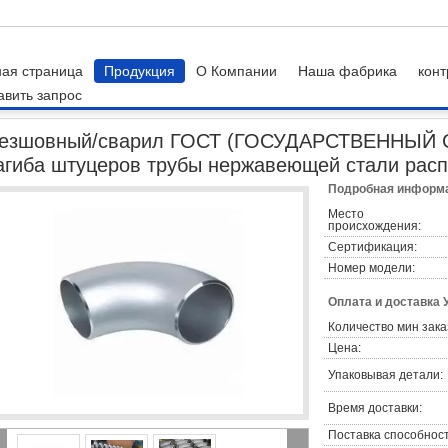
ная страница
Продукция
О Компании
Наша фабрика
конт
авить запрос
альной трубы
Безшовный/сварил ГОСТ (ГОСУДАРСТВЕННЫЙ СТАНДАРТ) 17
езшовный/сварил ГОСТ (ГОСУДАРСТВЕННЫЙ С
агиба штуцеров трубы нержавеющей стали расп
Подробная информа
Место
происхождения:
Сертификация:
Номер модели:
Оплата и доставка 
Количество мин зака
Цена:
Упаковывая детали:
Время доставки:
Поставка способност