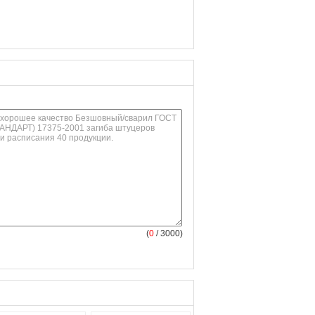
(
0
/ 3000)