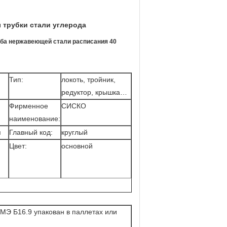
трубки стали углерода
а нержавеющей стали расписания 40
Тип:
локоть, тройник,
редуктор, крышка…
Фирменное
СИСКО
наименование:
я
Главный код:
круглый
Цвет:
основной
МЭ Б16.9 упакован в паллетах или