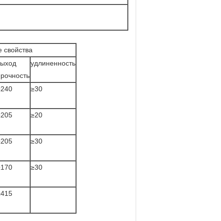
 свойства
выход
удлиненность
прочность
≥240
≥30
≥205
≥20
≥205
≥30
≥170
≥30
≥415