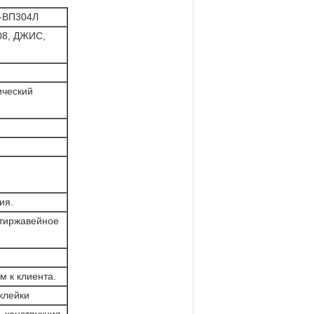
3-ВП304Л
08, ДЖИС,
ический
ия.
нтиржавейное
м к клиента.
клейки