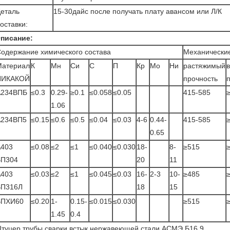
еталь
15-30дайс после получать плату авансом или Л/К
оставки:
писание:
одержание химического состава
Механические
Материал
К
Мн
Си
С
П
Кр
Мо
Ни
растяжимый
НИКАКОЙ
прочность
А234ВПБ
≤0.3
0.29-
≥0.1
≤0.058
≤0.05
415-585
1.06
А234ВП5
≤0.15
≤0.6
≤0.5
≤0.04
≤0.03
4-6
0.44-
415-585
0.65
А403
≤0.08
≤2
≤1
≤0.040
≤0.030
18-
8-
≥515
ВП304
20
11
А403
≤0.03
≤2
≤1
≤0.045
≤0.03
16-
2-3
10-
≥485
ВП316Л
18
15
ВПХИ60
≤0.20
1-
0.15-
≤0.015
≤0.030
≥515
1.45
0.4
туцер трубы сварки встык нержавеющей стали АСМЭ Б16.9