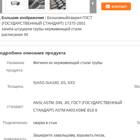
контакт
Большие изображения :
Безшовный/сварил ГОСТ
(ГОСУДАРСТВЕННЫЙ СТАНДАРТ) 17375-2001
загиба штуцеров трубы нержавеющей стали
расписания 40
одробное описание продукта
Название
Фитинги из нержавеющей стали трубы
продукта:
Sch5S-Sch160, XS, XXS
Толщина:
Ма
ANSI, ASTM, DIN, JIS, ГОСТ (ГОСУДАРСТВЕННЫЙ
стандарт:
СТАНДАРТ) ASTM A403 ASME B16.9
Подключение:
сварка в стык
Т
Зашкурите завальцовку, взрывать песка,
поверхность: