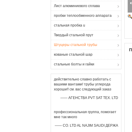
Лист алюминиевого сплава
пробки теплообменного аппарата
стальная пробка u
Твердый стальной прут
Штуцеры стальной трубы
П
кованые стальной шар
стальные болты и гайки
действительно славно работать с
вашими вантами! трубы углерода
хороши!! см. вас следующий заказ
—— АГЕНСТВА PVT SAT TEX. LTD
профессиональная группа, помогает
мне так много
—— CO. LTD AL NAJIM SAUDI ДЕРЖА