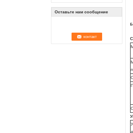
Оставьте нам сообщение
Б
С
М
п
С
П
С
У
У
д