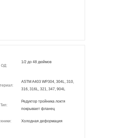
1/2 до 48 дюймов
ОД:
ASTM A403 WP304, 304L, 310,
териал:
316, 316L, 321, 347, 904L
Редуктор тройника локтя
Тип:
покрывает фланец
ехники:
Холодная деформация