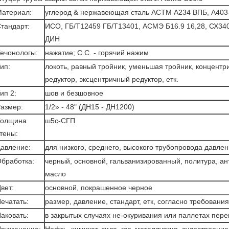
атериал:
углерод & нержавеющая сталь АСТМ А234 ВПБ, А40
тандарт:
ИСО, ГБ/Т12459 ГБ/Т13401, АСМЭ Б16.9 16,28, СХ34
ДИН
ечонологы:
нажатие; С.С. - горячий нажим
ип:
локоть, равный тройник, уменьшая тройник, концентр
редуктор, эксцентричный редуктор, етк.
ип 2:
шов и безшовное
азмер:
1/2» - 48" (ДН15 - ДН1200)
Толщина
ш5с-СГП
тены:
авление:
для низкого, среднего, высокого трубопровода давлен
бработка:
черный, основной, гальванизированный, политура, а
масло
вет:
основной, покрашенное черное
ечатать:
размер, давление, стандарт, етк, согласно требования
аковать:
в закрытых случаях не-окуривания или паллетах пере