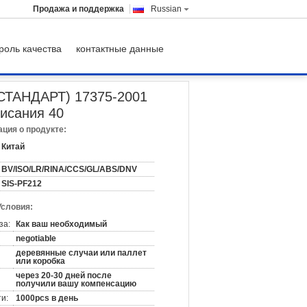
Продажа и поддержка
Russian
роль качества
контактные данные
375-2001 загиба штуцеров трубы
ТАНДАРТ) 17375-2001
исания 40
ция о продукте:
Китай
BV/ISO/LR/RINA/CCS/GL/ABS/DNV
SIS-PF212
Условия:
за:
Как ваш необходимый
negotiable
деревянные случаи или паллет
или коробка
через 20-30 дней после
получили вашу компенсацию
и:
1000pcs в день