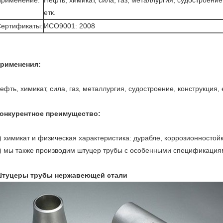
рименение:
Нефть, химикат, сила, газ, металлургия, судостроение
етк.
ертификаты:
ИСО9001: 2008
рименения:
ефть, химикат, сила, газ, металлургия, судостроение, конструкция, 
онкурентное преимущество:
) химикат и физическая характеристика: дурабле, коррозионностой
) мы также производим штуцер трубы с особенными спецификациям
туцеры трубы нержавеющей стали