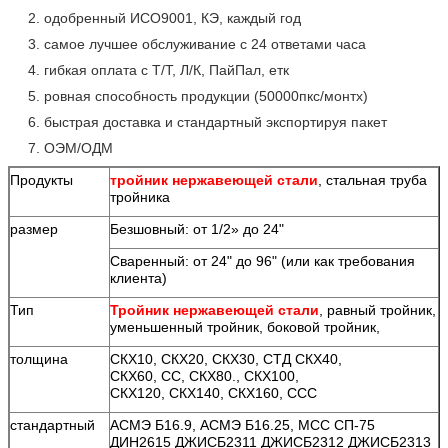
2. одобренный ИСО9001, КЭ, каждый год
3. самое лучшее обслуживание с 24 ответами часа
4. гибкая оплата с Т/Т, Л/К, ПайПал, етк
5. ровная способность продукции (50000пкс/монтх)
6. быстрая доставка и стандартный экспортируя пакет
7. ОЭМ/ОДМ
Продукты
тройник нержавеющей стали
, стальная труба
тройника
размер
Безшовный: от 1/2» до 24"
Сваренный: от 24" до 96" (или как требования
клиента)
Тип
Тройник нержавеющей стали
, равный тройник,
уменьшенный тройник, боковой тройник,
толщина
СКХ10, СКХ20, СКХ30, СТД СКХ40,
СКХ60, СС, СКХ80., СКХ100,
СКХ120, СКХ140, СКХ160, ССС
стандартный
АСМЭ Б16.9, АСМЭ Б16.25, МСС СП-75
ДИН2615 ДЖИСБ2311 ДЖИСБ2312 ДЖИСБ2313