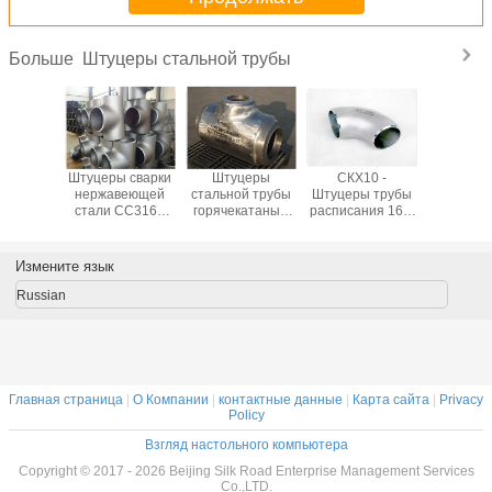
Штуцеры стальной трубы
Больше
ованное
Штуцеры сварки
Штуцеры
СКХ10 -
Выкованн
овное
нержавеющей
стальной трубы
Штуцеры трубы
фланец 
рование
стали СС316Л
горячекатаные
расписания 160,
БЛ шту
одном
СС310, 904Л
1.24mm до
равный тройник/
трубы 
нии 304
Ш10 -
52.37mm план-
уменьшенные
нержав
в трубы
промышленные
графика 80 ASTM
штуцеры трубы
стали А1
Измените язык
веющей
штуцеры трубы
P5 P9 T11
тройника
и для
Ш160
нержавеющие
Russian
ленного
Главная страница
|
О Компании
|
контактные данные
|
Карта сайта
|
Privacy
Policy
Взгляд настольного компьютера
Copyright © 2017 - 2026 Beijing Silk Road Enterprise Management Services
Co.,LTD.