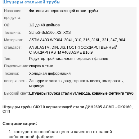
Штуцеры стальной трубы
Название
Фитинги из нержавеющей стали трубы
продукта:
ОД:
1/2 до 48 дюймов
Толщина:
Sch5S-Sch160, XS, XXS
Материал:
ASTM A403 WP304, 304L, 310, 316, 316L, 321, 347, 904L
стандарт:
ANSI, ASTM, DIN, JIS, ГОСТ (ГОСУДАРСТВЕННЫЙ
СТАНДАРТ) ASTM A403 ASME B16.9
Тип:
Редуктор тройника локтя покрывает фланец
Подключение:
сварка в стык
Техники:
Холодная деформация
поверхность:
Зашкурите завальцовку, взрывать песка, полировать,
маринуя
Штуцеры трубки стали углерода
кованые фитинги труб
Высокий свет:
,
Штуцеры трубы СКХ10 нержавеющей стали ДИН2605 АСМЭ - СКХ160,
СГП
Спецификации:
1. конкурентоспособная цена и качество от нашей
собственной фабрики