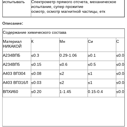
испытывать
Спектрометр прямого отсчета, механическое
испытание, супер прожитие
осмотр, осмотр магнитной частицы, етк
Описание:
Содержание химического состава
Материал
К
Мн
Си
С
НИКАКОЙ
А234ВПБ
≤0.3
0.29-1.06
≥0.1
≤0.05
А234ВП5
≤0.15
≤0.6
≤0.5
≤0.04
А403 ВП304
≤0.08
≤2
≤1
≤0.04
А403 ВП316Л
≤0.03
≤2
≤1
≤0.04
ВПХИ60
≤0.20
1-1.45
0.15-0.4
≤0.01