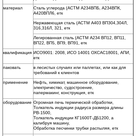
материал
Сталь углерода (АСТМ А234ВПБ, А234ВПК,
А420ВПЛ6, етк
Нержавеющая сталь (АСТМ А403 ВП304,304Л,
316,316Л, 321, етк
Легированная сталь (АСТМ А234 ВП12, ВП11,
ВП22, ВП5, ВП9, ВП91, етк
квалификация
ИСО9001: 2008, ИСО 14001 ОХСАС18001, АПИ,
етк
паковать
в лесистых случаях или паллетах, или как для
требований к клиентов
применение
Нефть, химикат, машинное оборудование,
электричество, судостроение,
папермакинг, конструкция, етк
оборудование
Огромная печь термической обработки,
Толкатель индукции радиуса размера длины
РВ-1500,
Толкатель индукции КГ1600Т-ДБ1200, а
калибруя машину,
Обработка песчинки трубки распыляя, етк