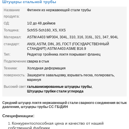
Штуцеры стальной трубы
Название
Фитинги из нержавеющей стали трубы
продукта:
ОД:
1/2 до 48 дюймов
Толщина:
Sch5S-Sch160, XS, XXS
Материал:
ASTM A403 WP304, 304L, 310, 316, 316L, 321, 347, 904L
стандарт:
ANSI, ASTM, DIN, JIS, ГОСТ (ГОСУДАРСТВЕННЫЙ
СТАНДАРТ) ASTM A403 ASME B16.9
Тип:
Редуктор тройника локтя покрывает фланец
Подключение:
сварка в стык
Техники:
Холодная деформация
поверхность:
Зашкурите завальцовку, взрывать песка, полировать,
маринуя
гальванизированные штуцеры трубы
Высокий свет:
,
Штуцеры трубки стали углерода
Средний штуцер локтя нержавеющей стали сварного соединения встык
давления, штуцеры трубы СС ГБ/ДИН
Спецификации:
Конкурентоспособная цена и качество от нашей
1.
собственной фабрики