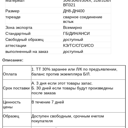
Материал
304/304Л/304Х, 316/316Л
ВП321
Размер
ДН8-ДН400
тхреаде
сварное соединение
встык
Зона экспорта
Всемирно
Стандартный
ГБ/ДИН/АНСИ
Свободный образец
доступный
аттестации
КЭ/ТС/СГС/ИСО
выполненный на заказ
доступный
Описание:
1. ТТ 30% заранее или Л/К по предъявлении,
Оплата
баланс против экземпляра Б/Л.
А. 3 дня если этот товары запас.
Срок поставки
Б. 30 дней если товары будут произведены
после заказа
Ценность
В течение 7 дней
цены
Образец
Доступен свободным, срочным кчетом
покупателя