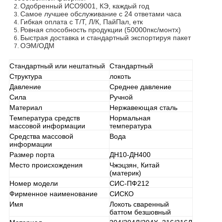
Одобренный ИСО9001, КЭ, каждый год
2.
Самое лучшее обслуживание с 24 ответами часа
3.
Гибкая оплата с Т/Т, Л/К, ПайПал, етк
4.
Ровная способность продукции (50000пкс/монтх)
5.
Быстрая доставка и стандартный экспортируя пакет
6.
ОЭМ/ОДМ
7.
Стандартный или нештатный
Стандартный
Структура
локоть
Давление
Среднее давление
Сила
Ручной
Материал
Нержавеющая сталь
Температура средств
Нормальная
массовой информации
температура
Средства массовой
Вода
информации
Размер порта
ДН10-ДН400
Место происхождения
Чжэцзян, Китай
(материк)
Номер модели
СИС-ПФ212
Фирменное наименование
СИСКО
Имя
Локоть сваренный
баттом безшовный