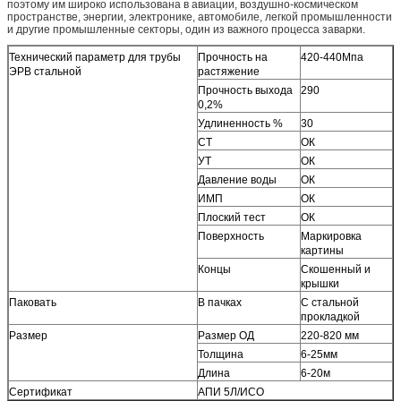
поэтому им широко использована в авиации, воздушно-космическом
пространстве, энергии, электронике, автомобиле, легкой промышленности
и другие промышленные секторы, один из важного процесса заварки.
Технический параметр для трубы
Прочность на
420-440Мпа
ЭРВ стальной
растяжение
Прочность выхода
290
0,2%
Удлиненность %
30
СТ
ОК
УТ
ОК
Давление воды
ОК
ИМП
ОК
Плоский тест
ОК
Поверхность
Маркировка
картины
Концы
Скошенный и
крышки
Паковать
В пачках
С стальной
прокладкой
Размер
Размер ОД
220-820 мм
Толщина
6-25мм
Длина
6-20м
Сертификат
АПИ 5Л/ИСО