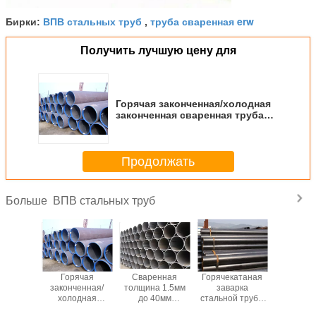
ВПВ стальных труб
труба сваренная erw
Бирки:
,
Получить лучшую цену для
Горячая законченная/холодная
законченная сваренная труба
К245Б К345Б 16Мн углерода
стальная для жидкости
Продолжать
ВПВ стальных труб
Больше
астотная
Горячая
Сваренная
Горячекатаная
Сваренн
я труба
законченная/
толщина 1.5мм
заварка
Т9711.1 
Л ГрБ
холодная
до 40мм
стальной трубы
трубка кс 
53Б ЭРВ
законченная
стальной трубы
АПИ 5Л АСТМ
кс 56 с