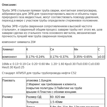
Описание:
Труба ЭРВ стальная прямая труба сварки, контактная электросварка,
аббревиатура для ЭРВ для транспортировать масло и объекты пара
природного газа жидкостные, могут соотвествовать повсюду давления,
переход в мире с участком трубы определили стержневое положение.
Трубка ЭРВ «труба сваренная сопротивлением к высокой частоте
стальная», и сваренный общим процесс заварки трубы нет этого же, шов
заварки сделан из стального тела основного металла, механическая
прочность лучший чем труба сваренная генералом.
компонент химиката 20#
Химикат
К
Си
Мн
С
компонент
0.17%~0.24%
0.17%~0.37%
0.35%~0.65%
≤0.03
16Мн к: 0.13~0.19 Си: 0.20~0.60 Мн: 1.20~1.60 Кр≤0.30 П≤0.030 С≤0.030
Ни≤0.30 Ку≤0.25
Стандарт АПИ5Л для трубы трубопровода нефти С52
Паковать
упаковка 1.Бундле.
2.Маркинг: как требование к клиента.
покрытие политуры 3.Пайнтинг на трубе
крышки 4.Пластик с обоими концами.
Размер
Размер ОД
60- 820 мм
Толщина
1.5-40мм
Длина
5.8м, 6м, 11м, 8м, 12м или как ваших