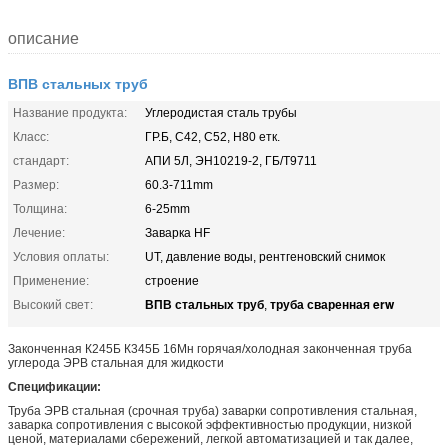
описание
ВПВ стальных труб
Название продукта:
Углеродистая сталь трубы
Класс:
ГР.Б, С42, С52, Н80 етк.
стандарт:
АПИ 5Л, ЭН10219-2, ГБ/Т9711
Размер:
60.3-711mm
Толщина:
6-25mm
Лечение:
Заварка HF
Условия оплаты:
UT, давление воды, рентгеновский снимок
Применение:
строение
ВПВ стальных труб
труба сваренная erw
Высокий свет:
,
Законченная К245Б К345Б 16Мн горячая/холодная законченная труба
углерода ЭРВ стальная для жидкости
Спецификации:
Труба ЭРВ стальная (срочная труба) заварки сопротивления стальная,
заварка сопротивления с высокой эффективностью продукции, низкой
ценой, материалами сбережений, легкой автоматизацией и так далее,