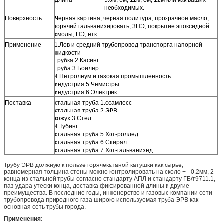
необходимых.
Поверхность
Черная картина, черная политура, прозрачное масло,
горячий гальванизировать, 3ПЭ, покрытие эпоксидной
смолы, ПЭ, етк.
Применение
1.Лов и средний трубопровод транспорта напорной
жидкости
трубка 2.Касинг
труба 3.Боилер
4.Петролеум и газовая промышленность
индустрия 5.Чемистры
индустрия 6.Электрик
Поставка
стальная труба 1.сеамлесс
стальная труба 2.ЭРВ
кожух 3.Стел
4.Тубинг
стальная труба 5.Хот-роллед
стальная труба 6.Спирал
стальная труба 7.Хот-гальванизед
Трубу ЭРВ должную к пользе горячекатаной катушки как сырье,
равномерная толщина стены можно контролировать на около + - 0.2мм, 2
конца из стальной трубы согласно стандарту АПЛ и стандарту ГБ/т9711.1,
паз удара утески конца, доставка фиксированной длины и другие
преимущества. В последние годы, инженерство и газовые компании сети
трубопровода природного газа широко используемая труба ЭРВ как
основная сеть трубы города.
Применения: