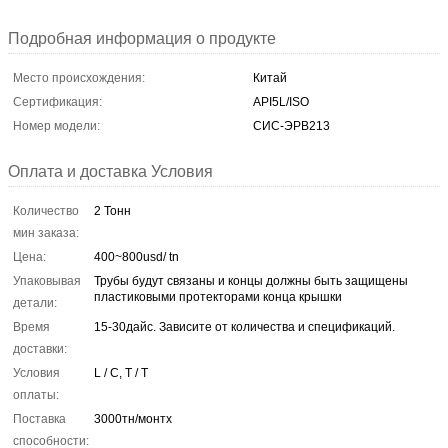
Подробная информация о продукте
Место происхождения:
Китай
Сертификация:
API5L/ISO
Номер модели:
СИС-ЭРВ213
Оплата и доставка Условия
Количество
2 Тонн
мин заказа:
Цена:
400~800usd/ tn
Упаковывая
Трубы будут связаны и концы должны быть защищены
пластиковыми протекторами конца крышки
детали:
Время
15-30дайс. Зависите от количества и спецификаций.
доставки:
Условия
L / C, T / T
оплаты:
Поставка
3000тн/монтх
способности: