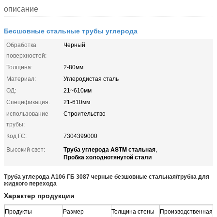
описание
Бесшовные стальные трубы углерода
Обработка
Черный
поверхностей:
Толщина:
2-80мм
Материал:
Углеродистая сталь
ОД:
21~610мм
Спецификация:
21-610мм
использование
Строительство
трубы:
Код ГС:
7304399000
Труба углерода ASTM стальная
Высокий свет:
,
Пробка холоднотянутой стали
Труба углерода А106 ГБ 3087 черные безшовные стальная/трубка для
жидкого перехода
Характер продукции
Продукты
Размер
Толщина стены
Производственная
Е