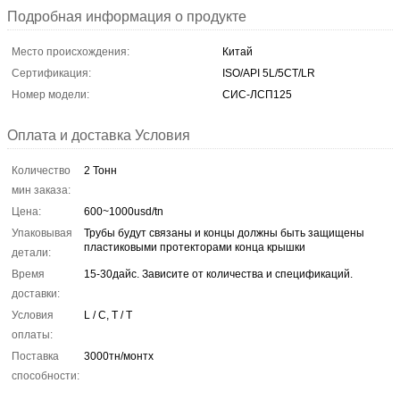
Подробная информация о продукте
Место происхождения:
Китай
Сертификация:
ISO/API 5L/5CT/LR
Номер модели:
СИС-ЛСП125
Оплата и доставка Условия
Количество
2 Тонн
мин заказа:
Цена:
600~1000usd/tn
Упаковывая
Трубы будут связаны и концы должны быть защищены
пластиковыми протекторами конца крышки
детали:
Время
15-30дайс. Зависите от количества и спецификаций.
доставки:
Условия
L / C, T / T
оплаты:
Поставка
3000тн/монтх
способности: