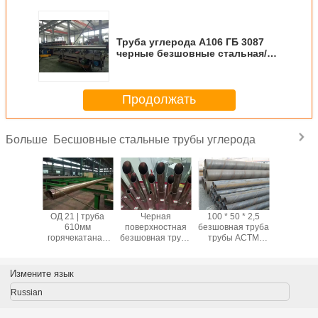
Труба углерода А106 ГБ 3087
черные безшовные стальная/
трубка для жидкого перехода
Продолжать
Бесшовные стальные трубы углерода
Больше
глерода
ОД 21 | труба
Черная
100 * 50 * 2,5
Труба Ш
нспорта
610мм
поверхностная
безшовная труба
Стд угле
ды/масла
горячекатаная
безшовная труба
трубы АСТМ
б АСТМ
овная
безшовная
углерода
А106 углерода
черн
ьная
стальная для
стальная труба б
стальная черная
безшо
катаная
транспорта
ранга 2 до 80мм
стальная для
стальна
Измените язык
воды/масла
Астм А53
нефтедобывающей
жидк
промышленности
перех
Russian