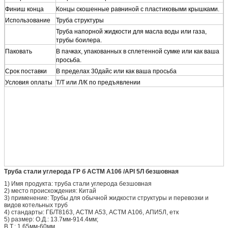
Финиш конца
Концы скошенные равниной с пластиковыми крышками.
Использование
Труба структуры
Труба напорной жидкости для масла воды или газа,
трубы боилера.
Паковать
В пачках, упакованных в сплетенной сумке или как ваша
просьба.
Срок поставки
В пределах 30дайс или как ваша просьба
Условия оплаты
Т/Т или Л/К по предъявлении
Труба стали углерода ГР б АСТМ А106 /API 5Л безшовная
1) Имя продукта: труба стали углерода безшовная
2) место происхождения: Китай
3) применение: Трубы для обычной жидкости структуры и перевозки и
видов котельных труб
4) стандарты: ГБ/Т8163, АСТМ А53, АСТМ А106, АПИ5Л, етк
5) размер: О.Д.: 13.7мм-914.4мм;
В.Т.: 1.65мм-60мм