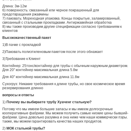
Длина: 3м-12м
6) поверхность: смазанный или черное покрашенный для
предотвращения ржавчины
7) паковать: Мореходная упаковка. Концы покрытые, залакированный,
связанный с стальными прокладками. Антиржавейная обработка
8) мы также производим другие спецификации согласно требованиям к
клиентов
Высококачественный пакет
1)В пачке с прокладкой
2)Паковать полиэтиленовым пакетом после этого обнажает
3)Требование к Клиент
Контейнер: 25тонс/контайнер для трубы с обычным наружным диаметром.
Для 20" контейнер максимальная длина 5.8м
Для 40" контейнер максимальная длина 11.8м
Сухогруз: Никакие требования к длине трубы, но свое космическое время
резервирования длинно
вопросы и ответы
1)
Почему вы выбираете трубу Хуаченг стальную?
Потому что мы имеем большие запасы и мы имеем долгосрочные
кооперативные фабрики. Мы можем получить самые низкие цены бывший-
фабрики. Цена довольно разумна и она ниже чем наши коммерчески пэры.
также, мы можем гарантировать качества наших продуктов.
2)
МОК стальной трубы?