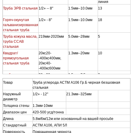
линия
Труба ЭРВ стальная
1/2» -- 8"
1.5мм--10.0мм
13
1
е
Горяч-окунутая
1/2» - 8"
1.5мм--10.0мм
18
1
гальванизированная
г
стальная труба
Труба кожуха масла,
219мм-2020мм
5.0мм--28мм
5
1
труба ССАВ
г
стальная
Квадрат/
20кс20-
1.3мм--20мм
10
8
прямоугольная
-400кс400мм,
г
стальная труба
20кс40-
-400кс600мм
труба
20кс20-
1.5мм--7.5мм
3
2
гальванизированная
-200кс200мм,
г
Товар
Труба углерода АСТМ А106 Гр.Б черная безшовная
Горяч-погружением
20кс40-
стальная
квадратная/
-250кс150мм
Наружный
1/2» - 12"
21.3мм--325мм
прямоугольная
диаметр
стальная
Толщина стены
1.3мм-10мм
труба Стал-
1/2»--12"
1.5мм--10.0мм
9
1
пластмассы
г
Диапазон цен
420-500 усд/тонна
сложная стальная
Длина
5.8м/6м/12м или основанный на вашей просьбе
Стандартный
АСТМ А106, АПИ 5Л
Поверхность
Покрашенная чернота