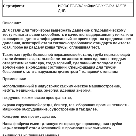
Сертификат
ИСО/СГС/БВ/Ллойд/АБС/ККС/РИНА/ГЛ/
ДНВ
Описание:
Для стали для того чтобы выдержать давление к гидравлическому
тесту испытать свои способность и качество, выдержанная утечка, или
расширение для квалифицированный не происходят на предписанном
давлении, некоторой стали согласно требованию стандарта или тесте
края, пробе на раздачу конца трубы, сплющивая тест.
Также как трубы безшовной нержавеющей стали, труба нержавеющей
стали безшовная, стальной слиток или заготовка сделаны твердым
отверстием капилляра, тогда горячий, сделанными холодом или
волочением в холодном состоянии. Спецификация для трубки
безшовной стали с наружным диаметром * толщиной стены мм
Применения:
Использованный в индустриях как химическое машиностроение,
нефть, медицина, еда, энергия, ядерная энергия,
воздушно-космическое пространство,
охрана окружающей среды, боилер, газ, оборонная промышленность,
машинное оборудование, судостроение и так далее.
Конкурентное преимущество:
Наша фабрика имеет длинную историю для произведения трубки
нержавеющей стали безшовной, и производя и испытывать
выдвинута и улучшает машина.