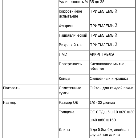
Удлиненность %
35 до 38
Коррозийное
ПРИЕМЛЕМЫЙ
испытание
Фларинг
ПРИЕМЛЕМЫЙ
Гидравлический
ПРИЕМЛЕМЫЙ
Вихревой ток
ПРИЕМЛЕМЫЙ
ПМИ
АККРПТАБЛЭ
Поверхность
Кисловочное мытье,
обжигая
Концы
Скошенный и крышки
Паковать
Сплетенные
О 2тон для каждой пачки
сумки
Размер
Размер ОД
1/8 - 32 дюйма
Толщина
СС СТД ш5 ш10 ш20 ш30
ш40 ш80 ш160
Длина
5 до 5.8м, 6м, двойная
случайная длина