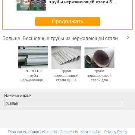
трубы нержавеющей стали 5 до
12 диаметра безшовные
Продолжать
Бесшовные трубы из нержавеющей стали
Больше
овный
12С18Х10Т
Труба
труба
Тру
провод
труба
нержавеющей
нержавеющей
нержав
веющей
нержавеющей
стали Φ ЭН
стали для
стали 
 2205
стали
АИСИ 316Л 317Л
электричества,
АСТМ ТП3
 холод
расписания 40,
ДИН холодной
обожженная
безшовн
го 0.6мм
безшовный
прокатки
труба
химик
Измените язык
0мм -
нержавеющий
безшовная
водопровода
боиле
анного/
трубопровод для
6.00мм - Φ 610
100мм
сист
Russian
нефти
мм
нержавеющей
водообес
стали 304
Главная страница
|
About Us
|
Contact Us
|
Карта сайта
|
Privacy Policy