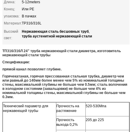
Длина:
5-12meters
Конец:
Или PE
упаковка:
В пачках
Материал:
TP316/316L
Нержавеющая сталь бесшовных труб
Высокий
,
труба аустенитной нержавеющей стали
свет:
ТП316/316Л 24" труба нержавеющей стали диаметра, изготовитель
нержавеющей стали трубы
Спецификации:
прямой канал позволяет глубине.
Горячекатаная, горячая прессованная стальная трубка, диаметр чем
или равный до 140мм более менее чем 5% из номинальной толщины
стены, максимальной глубины не больше чем 0.5мм; сталь волочения
в холодном состоянии (завальцовки) не больше чем 4% из
номинальной толщины стены, максимальной глубины не больше чем
0.3мм.
Технический параметр для
Прочность на
520-530Мпа
нержавеющей трубы
растяжение
Прочность
205 до 225
выхода 0,2%