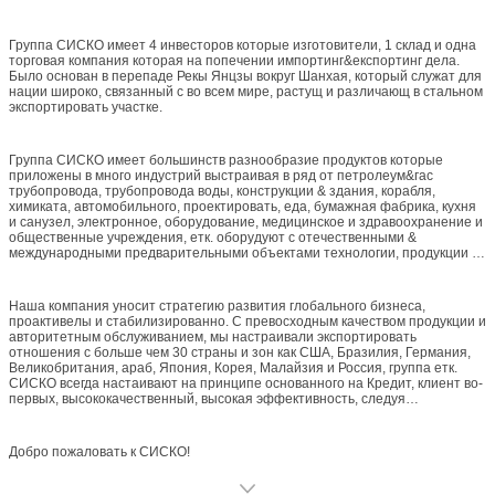
Группа СИСКО имеет 4 инвесторов которые изготовители, 1 склад и одна
торговая компания которая на попечении импортинг&експортинг дела.
Было основан в перепаде Рекы Янцзы вокруг Шанхая, который служат для
нации широко, связанный с во всем мире, растущ и различающ в стальном
экспортировать участке.
Группа СИСКО имеет большинств разнообразие продуктов которые
приложены в много индустрий выстраивая в ряд от петролеум&гас
трубопровода, трубопровода воды, конструкции & здания, корабля,
химиката, автомобильного, проектировать, еда, бумажная фабрика, кухня
и санузел, электронное, оборудование, медицинское и здравоохранение и
общественные учреждения, етк. оборудуют с отечественными &
международными предварительными объектами технологии, продукции и
осмотра, наша фабрика строго следует система управления качеством
ИСО и международный стандарт & регулировка под командой
профессиональных инженеров и команды продукции.
Наша компания уносит стратегию развития глобального бизнеса,
проактивелы и стабилизированно. С превосходным качеством продукции и
авторитетным обслуживанием, мы настраивали экспортировать
отношения с больше чем 30 страны и зон как США, Бразилия, Германия,
Великобритания, араб, Япония, Корея, Малайзия и Россия, группа етк.
СИСКО всегда настаивают на принципе основанного на Кредит, клиент во-
первых, высококачественный, высокая эффективность, следуя
удолетворение потребностей клиента 100%.
Добро пожаловать к СИСКО!